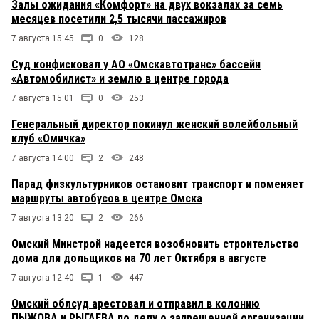
Залы ожидания «Комфорт» на двух вокзалах за семь
месяцев посетили 2,5 тысячи пассажиров
7 августа 15:45
0
128
Суд конфисковал у АО «Омскавтотранс» бассейн
«Автомобилист» и землю в центре города
7 августа 15:01
0
253
Генеральный директор покинул женский волейбольный
клуб «Омичка»
7 августа 14:00
2
248
Парад физкультурников остановит транспорт и поменяет
маршруты автобусов в центре Омска
7 августа 13:20
2
266
Омский Минстрой надеется возобновить строительство
дома для дольщиков на 70 лет Октября в августе
7 августа 12:40
1
447
Омский облсуд арестовал и отправил в колонию
ПЫЖОВА и РЫГАЕВА по делу о запрещенной организации