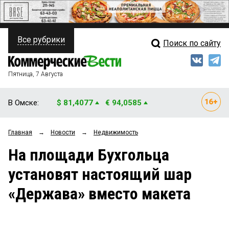
Все рубрики
Поиск по сайту
ПОЛИТИКА
Свежий выпуск
Медиа
ФИНАНСЫ
Пятница, 7 Августа
Кто есть кто
НЕДВИЖИМОСТЬ
В Омске:
$ 81,4077
€ 94,0585
Интервью
БИЗНЕС
Главная
→
Новости
→
Недвижимость
Мнения
ОБЩЕСТВО
На площади Бухгольца
Рейтинги
ЗАКОН
установят настоящий шар
Блоги
НОВОСТИ КОМПАНИЙ
«Держава» вместо макета
Архив
ПРОИСШЕСТВИЯ