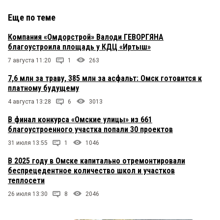
Еще по теме
Компания «Омдорстрой» Валоди ГЕВОРГЯНА
благоустроила площадь у КДЦ «Иртыш»
7 августа 11:20
1
263
7,6 млн за траву, 385 млн за асфальт: Омск готовится к
платному будущему
4 августа 13:28
6
3013
В финал конкурса «Омские улицы» из 661
благоустроенного участка попали 30 проектов
31 июля 13:55
1
1046
В 2025 году в Омске капитально отремонтировали
беспрецедентное количество школ и участков
теплосети
26 июля 13:30
8
2046