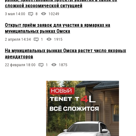
сложной экономической ситуацией
3 мая 14:00
8
10249
Открыт приём заявок для участия в ярмарках на
муниципальных рынках Омска
2 апреля 14:34
1
1915
На муниципальных рынках Омска растет число якорных
арендаторов
22 февраля 18:00
1
1875