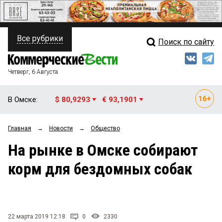
Все рубрики
Поиск по сайту
ПОЛИТИКА
Свежий выпуск
Медиа
ФИНАНСЫ
Четверг, 6 Августа
Кто есть кто
НЕДВИЖИМОСТЬ
В Омске:
$ 80,9293
€ 93,1901
Интервью
БИЗНЕС
Главная
→
Новости
→
Общество
Мнения
ОБЩЕСТВО
На рынке в Омске собирают
Рейтинги
ЗАКОН
корм для бездомных собак
Блоги
НОВОСТИ КОМПАНИЙ
Архив
ПРОИСШЕСТВИЯ
22 марта 2019 12:18
0
2330