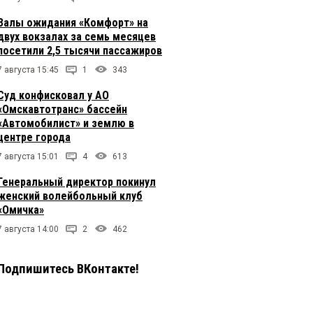
Залы ожидания «Комфорт» на
двух вокзалах за семь месяцев
посетили 2,5 тысячи пассажиров
7 августа 15:45
1
343
Суд конфисковал у АО
«Омскавтотранс» бассейн
«Автомобилист» и землю в
центре города
7 августа 15:01
4
613
Генеральный директор покинул
женский волейбольный клуб
«Омичка»
7 августа 14:00
2
462
Подпишитесь ВКонтакте!