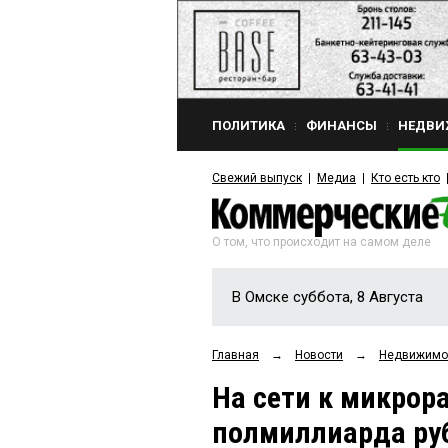
ПОЛИТИКА
ФИНАНСЫ
НЕДВИ
Свежий выпуск
Медиа
Кто есть кто
О том, что происходит на самом деле
В Омске суббота, 8 Августа
Главная
→
Новости
→
Недвижимо
На сети к микрор
полмиллиарда ру