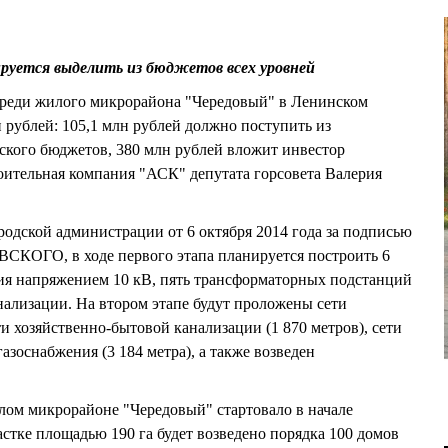
руется выделить из бюджетов всех уровней
череди жилого микрорайона "Чередовый" в Ленинском
 рублей: 105,1 млн рублей должно поступить из
дского бюджетов, 380 млн рублей вложит инвестор
ительная компания "АСК" депутата горсовета Валерия
родской администрации от 6 октября 2014 года за подписью
КОГО, в ходе первого этапа планируется построить 6
ния напряжением 10 кВ, пять трансформаторных подстанций
анализации. На втором этапе будут проложены сети
ти хозяйственно-бытовой канализации (1 870 метров), сети
газоснабжения (3 184 метра), а также возведен
лом микрорайоне "Чередовый" стартовало в начале
частке площадью 190 га будет возведено порядка 100 домов