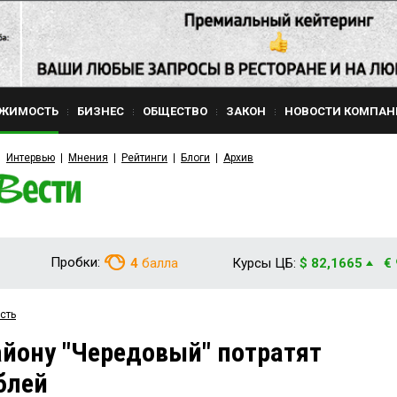
ЖИМОСТЬ
БИЗНЕС
ОБЩЕСТВО
ЗАКОН
НОВОСТИ КОМПАН
Интервью
Мнения
Рейтинги
Блоги
Архив
Пробки:
4
балла
Курсы ЦБ:
$ 82,1665
€
сть
айону "Чередовый" потратят
блей