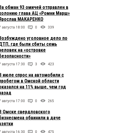
За обман 93 омичей отправлен в
колонию глава АЦ «Ромни Марш»
Ярослав МАКАРЕНКО
7 августа 18:00
0
339
Возбуждено уголовное дело по
ДТП, где были сбиты семь
человек на «островке
безопасности»
7 августа 17:30
3
423
В июле спрос на автомобили с
пробегом в Омской области
оказался на 11% выше, чем год
назад
7 августа 17:00
0
265
В Омске свердловского
бизнесмена обвинили в даче
взятки
7 августа 16:30
0
475