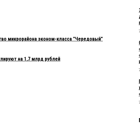
тво микрорайона эконом-класса "Чередовый"
лируют на 1,7 млрд рублей