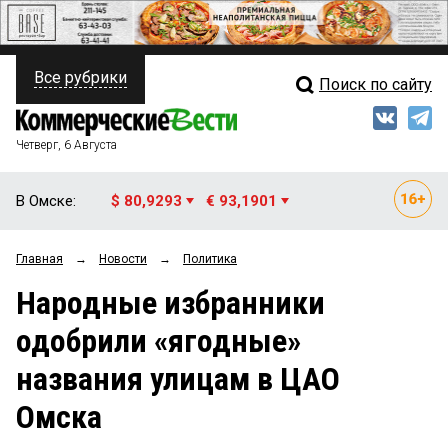
Все рубрики
Поиск по сайту
ПОЛИТИКА
Свежий выпуск
Медиа
ФИНАНСЫ
Четверг, 6 Августа
Кто есть кто
НЕДВИЖИМОСТЬ
В Омске:
$ 80,9293
€ 93,1901
Интервью
БИЗНЕС
Главная
→
Новости
→
Политика
Мнения
ОБЩЕСТВО
Народные избранники
Рейтинги
ЗАКОН
одобрили «ягодные»
Блоги
НОВОСТИ КОМПАНИЙ
названия улицам в ЦАО
Архив
ПРОИСШЕСТВИЯ
Омска