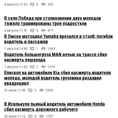
4 августа 12:52
0
903
В селе Победа при столкновении двух мопедов
тяжело травмированы трое подростков
4 августа 11:41
0
817
В Омске мотоцикл Yamaha врезался в столб: погибли
водитель и пассажир
1 августа 14:45
1
1664
Водитель большегруза MAN ночью на трассе сбил
насмерть пешехода
1 августа 11:00
2
1376
Епископ на автомобиле Kia сбил насмерть водителя
мопеда, молодой водитель грузовика раздавил
квадроцикл
31 июля 11:45
2
2390
В Исилькуле пьяный водитель автомобиля Honda
сбил насмерть дорожного рабочего
30 июля 11:10
0
1757