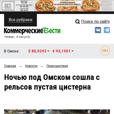
Все рубрики
Поиск по сайту
ПОЛИТИКА
Свежий выпуск
Медиа
ФИНАНСЫ
Четверг, 6 Августа
Кто есть кто
НЕДВИЖИМОСТЬ
В Омске:
$ 80,9293
€ 93,1901
Интервью
БИЗНЕС
Главная
→
Новости
→
Происшествия
Мнения
ОБЩЕСТВО
Ночью под Омском сошла с
Рейтинги
ЗАКОН
рельсов пустая цистерна
Блоги
НОВОСТИ КОМПАНИЙ
Архив
ПРОИСШЕСТВИЯ