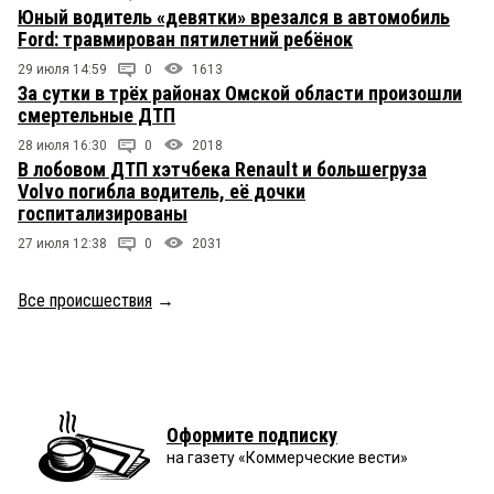
Юный водитель «девятки» врезался в автомобиль
Ford: травмирован пятилетний ребёнок
29 июля 14:59
0
1613
За сутки в трёх районах Омской области произошли
смертельные ДТП
28 июля 16:30
0
2018
В лобовом ДТП хэтчбека Renault и большегруза
Volvo погибла водитель, её дочки
госпитализированы
27 июля 12:38
0
2031
Все происшествия
→
Оформите подписку
на газету «Коммерческие вести»