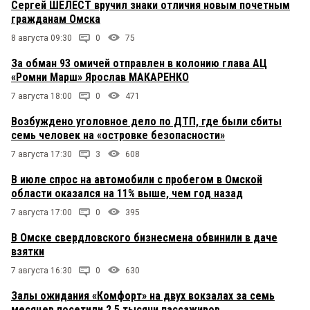
Сергей ШЕЛЕСТ вручил знаки отличия новым почетным
гражданам Омска
8 августа 09:30
0
75
За обман 93 омичей отправлен в колонию глава АЦ
«Ромни Марш» Ярослав МАКАРЕНКО
7 августа 18:00
0
471
Возбуждено уголовное дело по ДТП, где были сбиты
семь человек на «островке безопасности»
7 августа 17:30
3
608
В июле спрос на автомобили с пробегом в Омской
области оказался на 11% выше, чем год назад
7 августа 17:00
0
395
В Омске свердловского бизнесмена обвинили в даче
взятки
7 августа 16:30
0
630
Залы ожидания «Комфорт» на двух вокзалах за семь
месяцев посетили 2,5 тысячи пассажиров