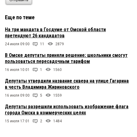
Еще по теме
На три мандата в Госдуме от Омской области
претендуют 26 кандидатов
24 июля 09:00
11
2879
В Омске депутаты приняли решение: школьники смогут
пользоваться пересадочным тарифом
16 июля 10:01
1
1560
Депутаты утвердили название сквера на улице Гагарина
в честь Владимира Жириновского
16 июля 09:00
5
1559
Депутаты разрешили использовать изображение флага
города Омска в коммерческих целях
15 июля 17:01
2
1484