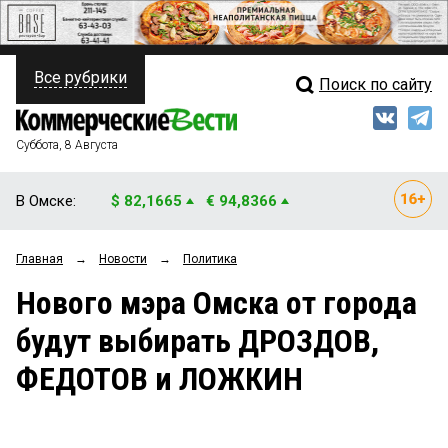
Все рубрики
Поиск по сайту
ПОЛИТИКА
Свежий выпуск
Медиа
ФИНАНСЫ
Суббота, 8 Августа
Кто есть кто
НЕДВИЖИМОСТЬ
В Омске:
$ 82,1665
€ 94,8366
Интервью
БИЗНЕС
Главная
→
Новости
→
Политика
Мнения
ОБЩЕСТВО
Нового мэра Омска от города
Рейтинги
ЗАКОН
будут выбирать ДРОЗДОВ,
Блоги
НОВОСТИ КОМПАНИЙ
ФЕДОТОВ и ЛОЖКИН
Архив
ПРОИСШЕСТВИЯ