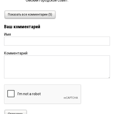
Омский городской Совет.
Омич
29 сентября 2021 в 15:23:
Показать все комментарии (5)
И минимум 100 человек.... 3-х очень легко
подкупить.
Ваш комментарий
Имя
Мое мнение
29 сентября 2021 в 13:15:
Я все таки считаю,что мэра должны выбирать
омичи,а не кучка олигархов местного пошива
Комментарий
Отправить