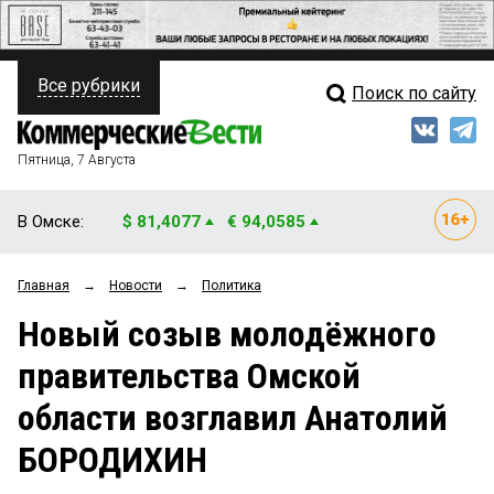
Все рубрики
Поиск по сайту
ПОЛИТИКА
Свежий выпуск
Медиа
ФИНАНСЫ
Пятница, 7 Августа
Кто есть кто
НЕДВИЖИМОСТЬ
В Омске:
$ 81,4077
€ 94,0585
Интервью
БИЗНЕС
Главная
→
Новости
→
Политика
Мнения
ОБЩЕСТВО
Новый созыв молодёжного
Рейтинги
ЗАКОН
правительства Омской
Блоги
НОВОСТИ КОМПАНИЙ
области возглавил Анатолий
Архив
ПРОИСШЕСТВИЯ
БОРОДИХИН