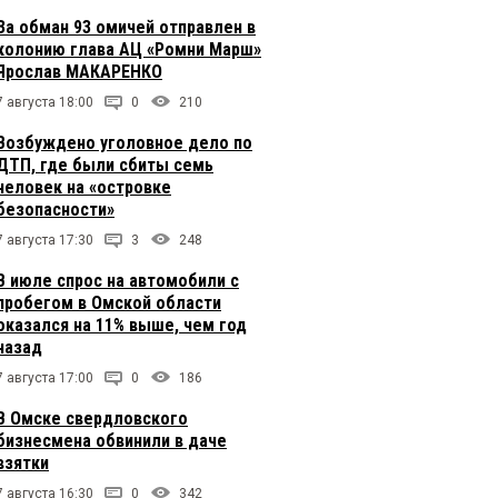
За обман 93 омичей отправлен в
колонию глава АЦ «Ромни Марш»
Ярослав МАКАРЕНКО
7 августа 18:00
0
210
Возбуждено уголовное дело по
ДТП, где были сбиты семь
человек на «островке
безопасности»
7 августа 17:30
3
248
В июле спрос на автомобили с
пробегом в Омской области
оказался на 11% выше, чем год
назад
7 августа 17:00
0
186
В Омске свердловского
бизнесмена обвинили в даче
взятки
7 августа 16:30
0
342