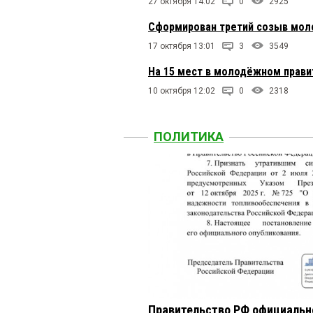
27 октября 14:02
0
2925
Сформирован третий созыв мол
17 октября 13:01
3
3549
На 15 мест в молодёжном прави
10 октября 12:02
0
2318
ПОЛИТИКА
Правительство РФ официальн