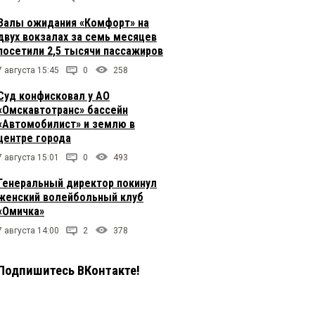
Залы ожидания «Комфорт» на
двух вокзалах за семь месяцев
посетили 2,5 тысячи пассажиров
7 августа 15:45
0
258
Суд конфисковал у АО
«Омскавтотранс» бассейн
«Автомобилист» и землю в
центре города
7 августа 15:01
0
493
Генеральный директор покинул
женский волейбольный клуб
«Омичка»
7 августа 14:00
2
378
Подпишитесь ВКонтакте!