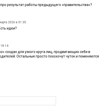
 про результат работы предыдущего «правительства»?
марта 2026 в 01:35:
Есть идеи?
 18:14:
о» создан для узкого круга лиц, продвигающих себя в
дителей. Остальные просто похохочут чуток и поменяются
12:21:
ети?