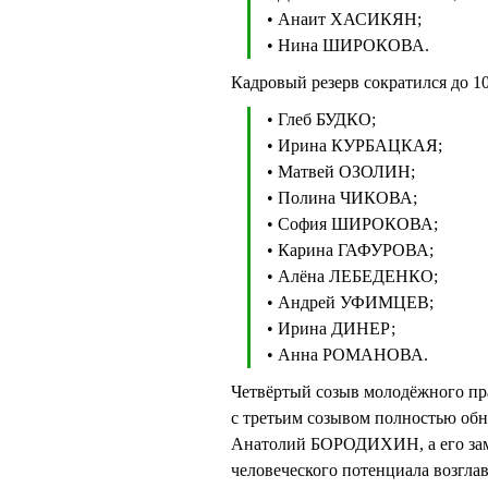
• Анаит ХАСИКЯН;
• Нина ШИРОКОВА.
Кадровый резерв сократился до 10
• Глеб БУДКО;
• Ирина КУРБАЦКАЯ;
• Матвей ОЗОЛИН;
• Полина ЧИКОВА;
• София ШИРОКОВА;
• Карина ГАФУРОВА;
• Алёна ЛЕБЕДЕНКО;
• Андрей УФИМЦЕВ;
• Ирина ДИНЕР;
• Анна РОМАНОВА.
Четвёртый созыв молодёжного пра
с третьим созывом полностью об
Анатолий БОРОДИХИН, а его за
человеческого потенциала возгл