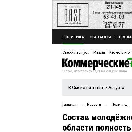
ПОЛИТИКА
ФИНАНСЫ
НЕДВИ
Свежий выпуск
Медиа
Кто есть кто
О том, что происходит на самом деле
В Омске пятница, 7 Августа
Главная
→
Новости
→
Политика
Состав молодёжн
области полность