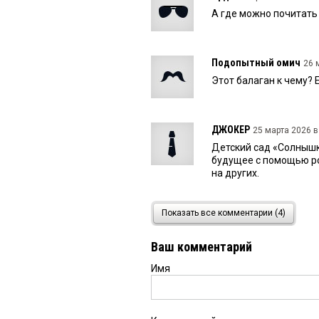
А где можно почитать
Подопытный омич
26 
Этот балаган к чему? 
ДЖОКЕР
25 марта 2026 в
Детский сад «Солнышк
будущее с помощью ро
на других.
дервиш
25 марта 2026 в 
Показать все комментарии (4)
Кто вы люди, чьи вы д
Ваш комментарий
Имя