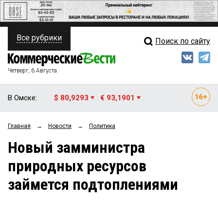
Все рубрики
Поиск по сайту
ПОЛИТИКА
Свежий выпуск
Медиа
ФИНАНСЫ
Четверг, 6 Августа
Кто есть кто
НЕДВИЖИМОСТЬ
В Омске:
$ 80,9293
€ 93,1901
Интервью
БИЗНЕС
Главная
→
Новости
→
Политика
Мнения
ОБЩЕСТВО
Новый замминистра
Рейтинги
ЗАКОН
природных ресурсов
Блоги
НОВОСТИ КОМПАНИЙ
займется подтоплениями
Архив
ПРОИСШЕСТВИЯ