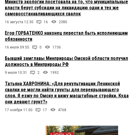
Министр экологии посетовала на то, что муниципальные
власти берут субсидии на ликвидацию одни и тех же
самовосстанавливающихся свалок
16 августа 12:30
16
2380
Егор ГОРБАТЕНКО наконец перестал быть исполняющим
обязанности
16 июля 09:55
0
1736
Бывший замглавы Минприроды Омской области получил
должность в Минприроды РФ
9 июля 10:31
2
1992
Татьяна ХАВРОНИНА: «Для рекультивации Ленинской
свалки не могли найти грунты для перекрывающего
слоя. Я езжу по Омску и вижу масштабные стройки. Куда
они девают грунт?»
17 ноября 11:00
17
4768