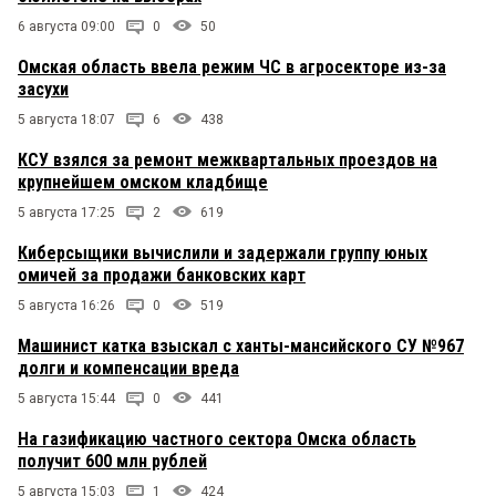
6 августа 09:00
0
50
Омская область ввела режим ЧС в агросекторе из-за
засухи
5 августа 18:07
6
438
КСУ взялся за ремонт межквартальных проездов на
крупнейшем омском кладбище
5 августа 17:25
2
619
Киберсыщики вычислили и задержали группу юных
омичей за продажи банковских карт
5 августа 16:26
0
519
Машинист катка взыскал с ханты-мансийского СУ №967
долги и компенсации вреда
5 августа 15:44
0
441
На газификацию частного сектора Омска область
получит 600 млн рублей
5 августа 15:03
1
424