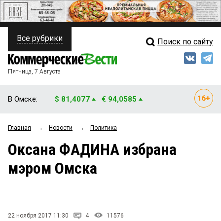
Все рубрики
Поиск по сайту
ПОЛИТИКА
Свежий выпуск
Медиа
ФИНАНСЫ
Пятница, 7 Августа
Кто есть кто
НЕДВИЖИМОСТЬ
В Омске:
$ 81,4077
€ 94,0585
Интервью
БИЗНЕС
Главная
→
Новости
→
Политика
Мнения
ОБЩЕСТВО
Оксана ФАДИНА избрана
Рейтинги
ЗАКОН
мэром Омска
Блоги
НОВОСТИ КОМПАНИЙ
Архив
ПРОИСШЕСТВИЯ
22 ноября 2017 11:30
4
11576