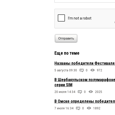
Отправить
Еще по теме
Названы победители Фестиваля 
5 августа 09:30
0
972
В Шербакульском полумарафоне
серии SIM
20 июля 14:34
0
2025
В Омске определены победители
7 июля 16:34
0
1892