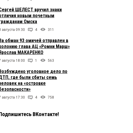
Сергей ШЕЛЕСТ вручил знаки
отличия новым почетным
гражданам Омска
8 августа 09:30
4
311
За обман 93 омичей отправлен в
колонию глава АЦ «Ромни Марш»
Ярослав МАКАРЕНКО
7 августа 18:00
1
563
Возбуждено уголовное дело по
ДТП, где были сбиты семь
человек на «островке
безопасности»
7 августа 17:30
4
758
Подпишитесь ВКонтакте!