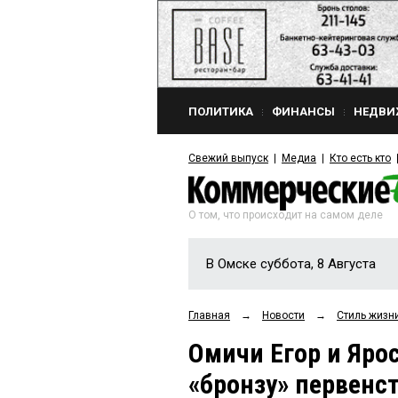
ПОЛИТИКА
ФИНАНСЫ
НЕДВИ
Свежий выпуск
Медиа
Кто есть кто
О том, что происходит на самом деле
В Омске суббота, 8 Августа
Главная
→
Новости
→
Стиль жизн
Омичи Егор и Яро
«бронзу» первенс