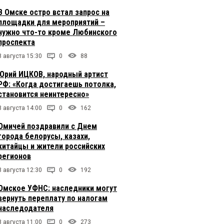
В Омске остро встал запрос на
площадки для мероприятий –
нужно что-то кроме Любинского
проспекта
8 августа 15:30
0
88
Юрий ИЦКОВ, народный артист
РФ: «Когда достигаешь потолка,
становится неинтересно»
8 августа 14:00
0
162
Омичей поздравили с Днем
города белорусы, казахи,
китайцы и жители российских
регионов
8 августа 12:30
0
192
Омское УФНС: наследники могут
вернуть переплату по налогам
наследодателя
8 августа 11:00
0
273