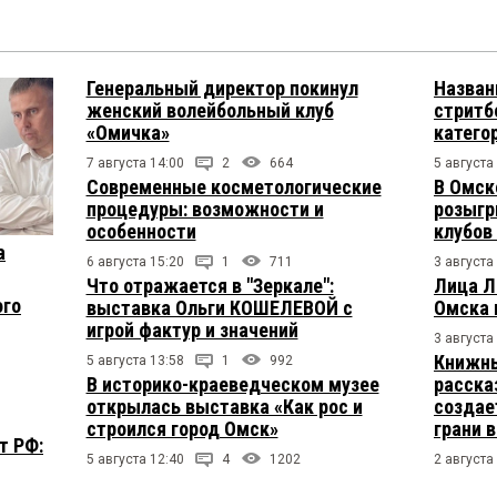
Генеральный директор покинул
Назван
женский волейбольный клуб
стритб
«Омичка»
катего
7 августа 14:00
2
664
5 августа
Современные косметологические
В Омск
процедуры: возможности и
розыгр
особенности
клубов
а
6 августа 15:20
1
711
3 августа
Что отражается в "Зеркале":
Лица Л
ого
выставка Ольги КОШЕЛЕВОЙ с
Омска 
игрой фактур и значений
3 августа
Книжны
5 августа 13:58
1
992
В историко-краеведческом музее
расска
открылась выставка «Как рос и
создае
строился город Омск»
грани 
т РФ:
5 августа 12:40
4
1202
2 августа