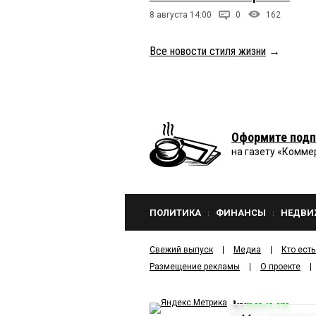
8 августа 14:00
0
162
Все новости стиля жизни
→
Оформите подп
на газету «Комме
ПОЛИТИКА
ФИНАНСЫ
НЕДВИ
Свежий выпуск
Медиа
Кто есть
Размещение рекламы
О проекте
kv
news.ru