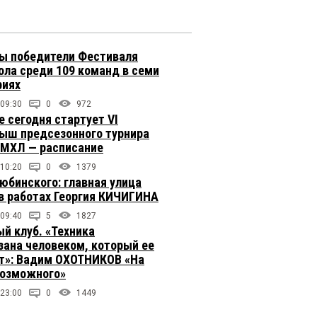
ы победители Фестиваля
ола среди 109 команд в семи
риях
 09:30
0
972
е сегодня стартует VI
ыш предсезонного турнира
 МХЛ — расписание
 10:20
0
1379
юбинского: главная улица
в работах Георгия КИЧИГИНА
 09:40
5
1827
й клуб. «Техника
зана человеком, который ее
т»: Вадим ОХОТНИКОВ «На
возможного»
 23:00
0
1449