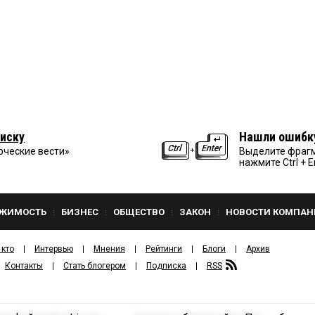
иску
Нашли ошибк
рческие вести»
Выделите фрагм
нажмите Ctrl + E
ЖИМОСТЬ
БИЗНЕС
ОБЩЕСТВО
ЗАКОН
НОВОСТИ КОМПАН
 кто
Интервью
Мнения
Рейтинги
Блоги
Архив
Контакты
Стать блогером
Подписка
RSS