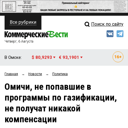
Все рубрики
Поиск по сайту
ПОЛИТИКА
Свежий выпуск
Медиа
ФИНАНСЫ
Четверг, 6 Августа
Кто есть кто
НЕДВИЖИМОСТЬ
В Омске:
$ 80,9293
€ 93,1901
Интервью
БИЗНЕС
Главная
→
Новости
→
Политика
Мнения
ОБЩЕСТВО
Омичи, не попавшие в
Рейтинги
ЗАКОН
программы по газификации,
Блоги
НОВОСТИ КОМПАНИЙ
не получат никакой
Архив
ПРОИСШЕСТВИЯ
компенсации