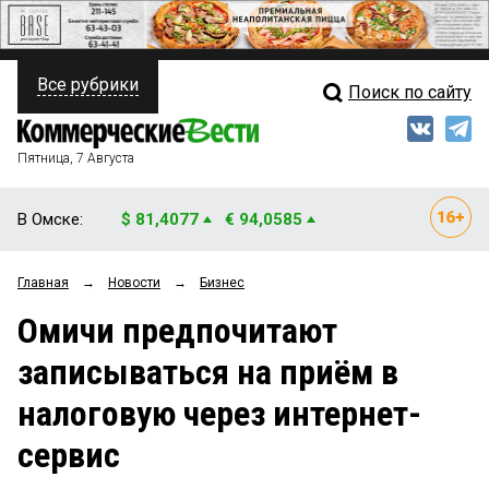
Все рубрики
Поиск по сайту
ПОЛИТИКА
Свежий выпуск
Медиа
ФИНАНСЫ
Пятница, 7 Августа
Кто есть кто
НЕДВИЖИМОСТЬ
В Омске:
$ 81,4077
€ 94,0585
Интервью
БИЗНЕС
Главная
→
Новости
→
Бизнес
Мнения
ОБЩЕСТВО
Омичи предпочитают
Рейтинги
ЗАКОН
записываться на приём в
Блоги
НОВОСТИ КОМПАНИЙ
налоговую через интернет-
Архив
ПРОИСШЕСТВИЯ
сервис