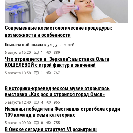
Современные косметологические процедуры:
возможности и особенности
Комплексный подход к уходу за кожей
6 августа 15:20
1
389
Что отражается в "Зеркале": выставка Ольги
КОШЕЛЕВОЙ с игрой фактур и значений
5 августа 13:58
1
767
В историко-краеведческом музее открылась
выставка «Как рос и строился город Омск»
5 августа 12:40
4
965
Названы победители Фестиваля стритбола среди
109 команд в семи категориях
5 августа 09:30
0
755
В Омске сегодня стартует VI розыгрыш