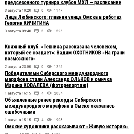
предсезонного турнира клубов МХЛ — расписание
3 августа 10:20
0
1147
Лица Любинского: главная улица Омска в работах
Георгия КИЧИГИНА
3 августа 09:40
5
1596
Книжный клуб. «Техника рассказана человеком,
который ее создает»: Вадим ОХОТНИКОВ «На грани
возможного»
2 августа 23:00
0
1245
Победителями Сибирского международного
марафона стали Александр ОЛЬКОВ и омичка
Марина КОВАЛЕВА (фоторепортаж)
1 августа 16:15
4
2054
Объявленные ранее рекорды Сибирского
международного марафона в Омске оказались
ошибочными
1 августа 15:15
4
1905
Омские художники рассказывают «Живую историю»