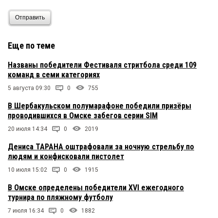
Отправить
Еще по теме
Названы победители Фестиваля стритбола среди 109
команд в семи категориях
5 августа 09:30
0
755
В Шербакульском полумарафоне победили призёры
проводившихся в Омске забегов серии SIM
20 июля 14:34
0
2019
Дениса ТАРАНА оштрафовали за ночную стрельбу по
людям и конфисковали пистолет
10 июля 15:02
0
1915
В Омске определены победители XVI ежегодного
турнира по пляжному футболу
7 июля 16:34
0
1882