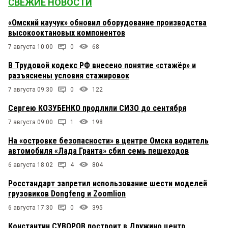
СВЕЖИЕ НОВОСТИ
«Омский каучук» обновил оборудование производства
высокооктановых компонентов
7 августа 10:00
0
68
В Трудовой кодекс РФ внесено понятие «стажёр» и
разъяснены условия стажировок
7 августа 09:30
0
122
Сергею КОЗУБЕНКО продлили СИЗО до сентября
7 августа 09:00
1
198
На «островке безопасности» в центре Омска водитель
автомобиля «Лада Гранта» сбил семь пешеходов
6 августа 18:02
4
804
Росстандарт запретил использование шести моделей
грузовиков Dongfeng и Zoomlion
6 августа 17:30
0
395
Константин СУВОРОВ построит в Дружино центр