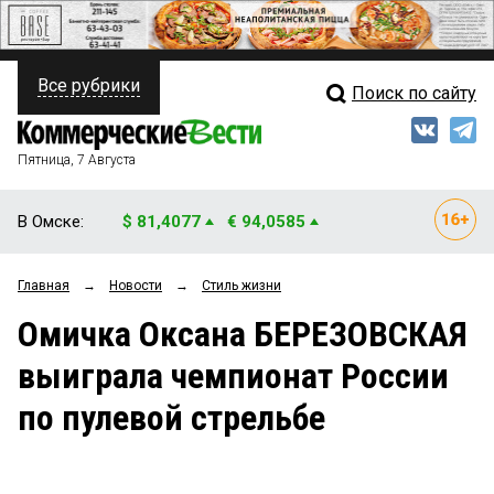
Все рубрики
Поиск по сайту
ПОЛИТИКА
Свежий выпуск
Медиа
ФИНАНСЫ
Пятница, 7 Августа
Кто есть кто
НЕДВИЖИМОСТЬ
В Омске:
$ 81,4077
€ 94,0585
Интервью
БИЗНЕС
Главная
→
Новости
→
Стиль жизни
Мнения
ОБЩЕСТВО
Омичка Оксана БЕРЕЗОВСКАЯ
Рейтинги
ЗАКОН
выиграла чемпионат России
Блоги
НОВОСТИ КОМПАНИЙ
по пулевой стрельбе
Архив
ПРОИСШЕСТВИЯ
СТИЛЬ ЖИЗНИ