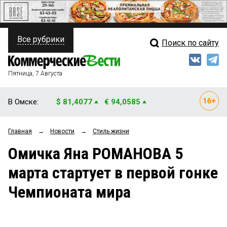
Все рубрики
Поиск по сайту
ПОЛИТИКА
Свежий выпуск
Медиа
ФИНАНСЫ
Пятница, 7 Августа
Кто есть кто
НЕДВИЖИМОСТЬ
В Омске:
$ 81,4077
€ 94,0585
Интервью
БИЗНЕС
Главная
→
Новости
→
Стиль жизни
Мнения
ОБЩЕСТВО
Омичка Яна РОМАНОВА 5
Рейтинги
ЗАКОН
марта стартует в первой гонке
Блоги
НОВОСТИ КОМПАНИЙ
Чемпионата мира
Архив
ПРОИСШЕСТВИЯ
СТИЛЬ ЖИЗНИ