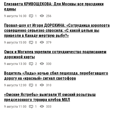
Елизавета КРИВОЩЕКОВА: Для Москвы все праздники
едины
9 августа 16:30
1
256
Провал-шоу от Игоря ДОРОХИНА: «Сотрудница аэропорта
совершенно серьезно спросила: «С какой целью вы
привезли в Канаду мертвую рыбу?»
9 августа 15:00
0
379
Омск и Могилев укрепили сотрудничество подписанием
дорожной карты
9 августа 13:30
2
330
Водитель «Лады» ночью сбил пешехода, перебегавшего
дорогу на «красный» сигнал светофора
9 августа 12:00
0
310
«Омские Ястребы» выиграли VI омский розыгрыш
предсезонного турнира клубов МХЛ
9 августа 11:00
1
333