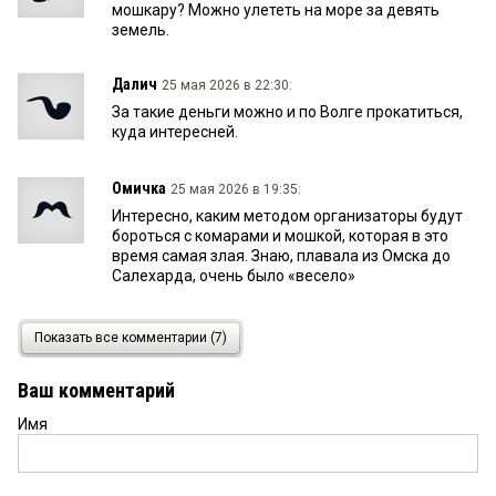
мошкару? Можно улететь на море за девять
земель.
Далич
25 мая 2026 в 22:30:
За такие деньги можно и по Волге прокатиться,
куда интересней.
Омичка
25 мая 2026 в 19:35:
Интересно, каким методом организаторы будут
бороться с комарами и мошкой, которая в это
время самая злая. Знаю, плавала из Омска до
Салехарда, очень было «весело»
Гость
25 мая 2026 в 19:24:
Показать все комментарии (7)
Четыре месяца не пить ни есть, потом в круиз
пить игристое по утрам семь дней, красота
Ваш комментарий
Имя
Матрос
25 мая 2026 в 17:05:
Не дорого. Средне статистический омич может
себе позволить за 500 тыс