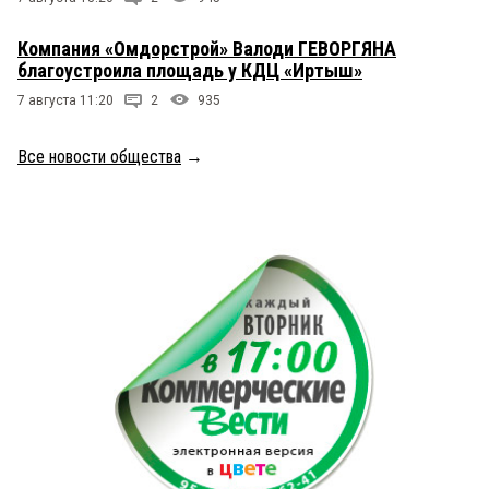
Компания «Омдорстрой» Валоди ГЕВОРГЯНА
благоустроила площадь у КДЦ «Иртыш»
7 августа 11:20
2
935
Все новости общества
→