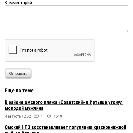
Комментарий
Гость
25 мая 2026 в 13:10:
Так и путешествуют за такие деньги только
«аристократы».
Лёлик
24 мая 2026 в 22:18:
Игристое на завтрак пьют только аристократы.
Отправить
Еще по теме
В районе омского пляжа «Советский» в Иртыше утонул
молодой мужчина
4 августа 12:52
1
1519
Омский НПЗ восстанавливает популяцию краснокнижной