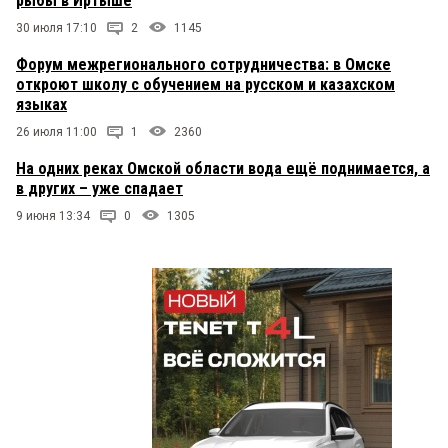
рыбы в Иртыше
30 июля 17:10
2
1145
Форум межрегионального сотрудничества: в Омске
откроют школу с обучением на русском и казахском
языках
26 июля 11:00
1
2360
На одних реках Омской области вода ещё поднимается, а
в других – уже спадает
9 июня 13:34
0
1305