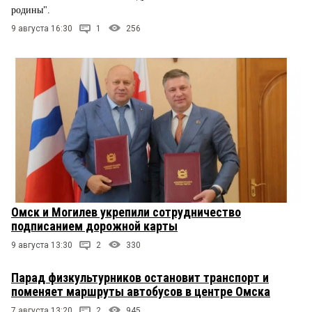
родины".
9 августа 16:30
1
256
Омск и Могилев укрепили сотрудничество
подписанием дорожной карты
9 августа 13:30
2
330
Парад физкультурников остановит транспорт и
поменяет маршруты автобусов в центре Омска
7 августа 13:20
2
945