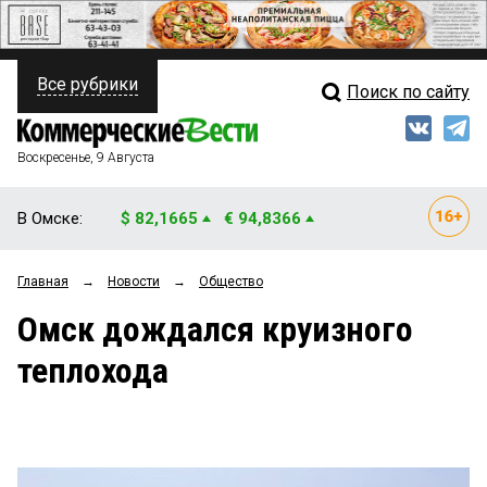
Все рубрики
Поиск по сайту
ПОЛИТИКА
Свежий выпуск
Медиа
ФИНАНСЫ
Воскресенье, 9 Августа
Кто есть кто
НЕДВИЖИМОСТЬ
В Омске:
$ 82,1665
€ 94,8366
Интервью
БИЗНЕС
Главная
→
Новости
→
Общество
Мнения
ОБЩЕСТВО
Омск дождался круизного
Рейтинги
ЗАКОН
теплохода
Блоги
НОВОСТИ КОМПАНИЙ
Архив
ПРОИСШЕСТВИЯ