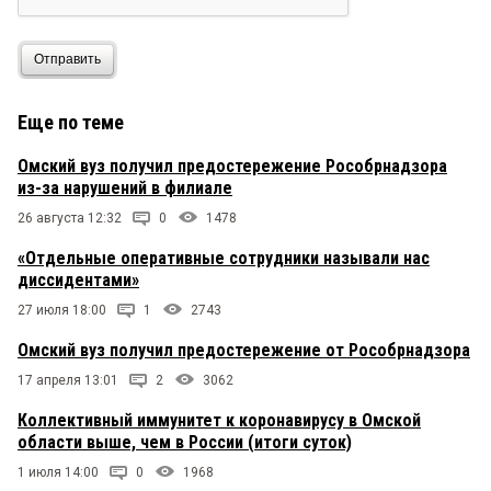
Отправить
Еще по теме
Омский вуз получил предостережение Рособрнадзора
из-за нарушений в филиале
26 августа 12:32
0
1478
«Отдельные оперативные сотрудники называли нас
диссидентами»
27 июля 18:00
1
2743
Омский вуз получил предостережение от Рособрнадзора
17 апреля 13:01
2
3062
Коллективный иммунитет к коронавирусу в Омской
области выше, чем в России (итоги суток)
1 июля 14:00
0
1968