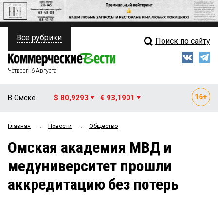
Все рубрики
Поиск по сайту
ПОЛИТИКА
Свежий выпуск
Медиа
ФИНАНСЫ
Четверг, 6 Августа
Кто есть кто
НЕДВИЖИМОСТЬ
В Омске:
$ 80,9293
€ 93,1901
Интервью
БИЗНЕС
Главная
→
Новости
→
Общество
Мнения
ОБЩЕСТВО
Омская академия МВД и
Рейтинги
ЗАКОН
медуниверситет прошли
Блоги
НОВОСТИ КОМПАНИЙ
аккредитацию без потерь
Архив
ПРОИСШЕСТВИЯ