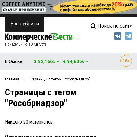
Все рубрики
Поиск по сайту
ПОЛИТИКА
Свежий выпуск
Медиа
ФИНАНСЫ
Понедельник, 10 Августа
Кто есть кто
НЕДВИЖИМОСТЬ
В Омске:
$ 82,1665
€ 94,8366
Интервью
БИЗНЕС
Главная
→
Страницы c тегом "Рособрнадзор"
Мнения
ОБЩЕСТВО
Страницы c тегом
Рейтинги
ЗАКОН
"Рособрнадзор"
Блоги
НОВОСТИ КОМПАНИЙ
Архив
Найдено
20
материалов
ПРОИСШЕСТВИЯ
Омский вуз получил предостережение
СТИЛЬ ЖИЗНИ