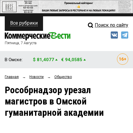
Все рубрики
Поиск по сайту
ПОЛИТИКА
Свежий выпуск
Медиа
ФИНАНСЫ
Пятница, 7 Августа
Кто есть кто
НЕДВИЖИМОСТЬ
В Омске:
$ 81,4077
€ 94,0585
Интервью
БИЗНЕС
Главная
→
Новости
→
Общество
Мнения
ОБЩЕСТВО
Рособрнадзор урезал
Рейтинги
ЗАКОН
магистров в Омской
Блоги
НОВОСТИ КОМПАНИЙ
гуманитарной академии
Архив
ПРОИСШЕСТВИЯ