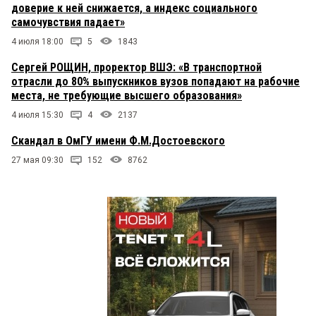
доверие к ней снижается, а индекс социального
самочувствия падает»
4 июля 18:00
5
1843
Сергей РОЩИН, проректор ВШЭ: «В транспортной
отрасли до 80% выпускников вузов попадают на рабочие
места, не требующие высшего образования»
4 июля 15:30
4
2137
Скандал в ОмГУ имени Ф.М.Достоевского
27 мая 09:30
152
8762