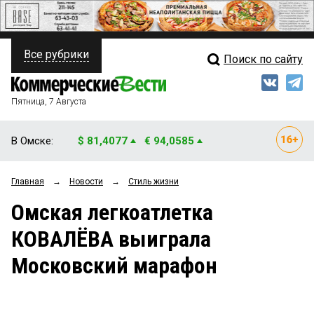
Все рубрики
Поиск по сайту
ПОЛИТИКА
Свежий выпуск
Медиа
ФИНАНСЫ
Пятница, 7 Августа
Кто есть кто
НЕДВИЖИМОСТЬ
В Омске:
$ 81,4077
€ 94,0585
Интервью
БИЗНЕС
Главная
→
Новости
→
Стиль жизни
Мнения
ОБЩЕСТВО
Омская легкоатлетка
Рейтинги
ЗАКОН
КОВАЛЁВА выиграла
Блоги
НОВОСТИ КОМПАНИЙ
Московский марафон
Архив
ПРОИСШЕСТВИЯ
СТИЛЬ ЖИЗНИ