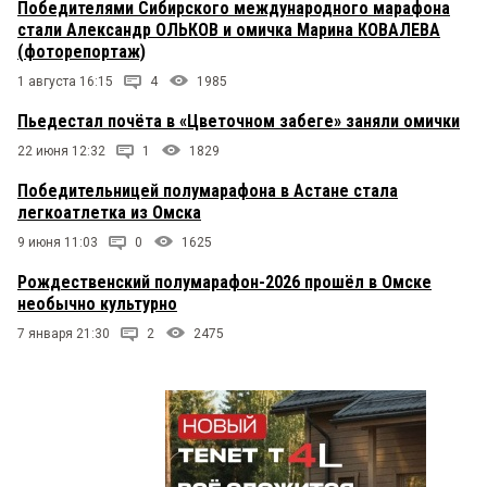
Победителями Сибирского международного марафона
стали Александр ОЛЬКОВ и омичка Марина КОВАЛЕВА
(фоторепортаж)
1 августа 16:15
4
1985
Пьедестал почёта в «Цветочном забеге» заняли омички
22 июня 12:32
1
1829
Победительницей полумарафона в Астане стала
легкоатлетка из Омска
9 июня 11:03
0
1625
Рождественский полумарафон-2026 прошёл в Омске
необычно культурно
7 января 21:30
2
2475