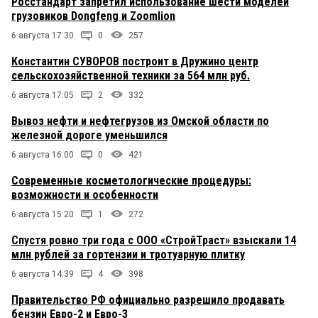
Росстандарт запретил использование шести моделей
грузовиков Dongfeng и Zoomlion
6 августа 17:30
0
257
Константин СУВОРОВ построит в Дружино центр
сельскохозяйственной техники за 564 млн руб.
6 августа 17:05
2
332
Вывоз нефти и нефтегрузов из Омской области по
железной дороге уменьшился
6 августа 16:00
0
421
Современные косметологические процедуры:
возможности и особенности
6 августа 15:20
1
272
Спустя ровно три года с ООО «СтройТраст» взыскали 14
млн рублей за гортензии и тротуарную плитку
6 августа 14:39
4
398
Правительство РФ официально разрешило продавать
бензин Евро-2 и Евро-3