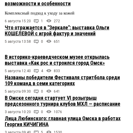
возможности и особенности
Комплексный подход к уходу за кожей
6 августа 15:20
1
272
Что отражается в "Зеркале": выставка Ольги
КОШЕЛЕВОЙ с игрой фактур и значений
5 августа 13:58
0
651
В историко-краеведческом музее открылась
выставка «Как рос и строился город Омск»
5 августа 12:40
4
833
Названы победители Фестиваля стритбола среди
109 команд в семи категориях
5 августа 09:30
0
641
В Омске сегодня стартует VI розыгрыш
предсезонного турнира клубов МХЛ — расписание
3 августа 10:20
0
1076
Лица Любинского: главная улица Омска в работах
Георгия КИЧИГИНА
3 августа 09:40
5
1530