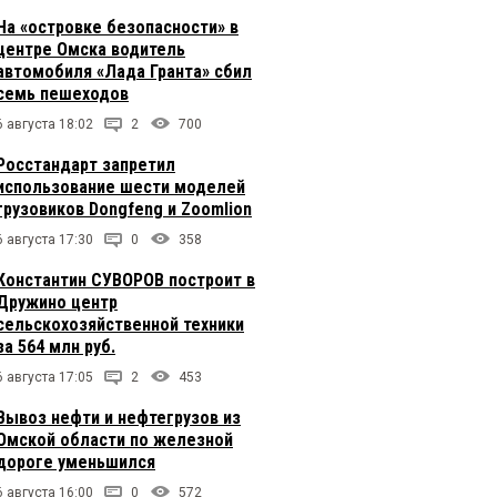
На «островке безопасности» в
центре Омска водитель
автомобиля «Лада Гранта» сбил
семь пешеходов
6 августа 18:02
2
700
Росстандарт запретил
использование шести моделей
грузовиков Dongfeng и Zoomlion
6 августа 17:30
0
358
Константин СУВОРОВ построит в
Дружино центр
сельскохозяйственной техники
за 564 млн руб.
6 августа 17:05
2
453
Вывоз нефти и нефтегрузов из
Омской области по железной
дороге уменьшился
6 августа 16:00
0
572