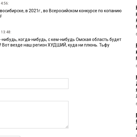
14:56:
восибирске, в 2021г., во Всеросийском конкурсе по копанию
!
 13:48:
де-нибудь, когда-нибудь, с кем-нибудь Омская область будет
? Вот везде наш регион ХУДШИЙ, куда ни плюнь. Тьфу