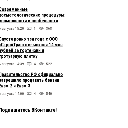
Современные
косметологические процедуры:
возможности и особенности
6 августа 15:20
1
368
Спустя ровно три года с ООО
«СтройТраст» взыскали 14 млн
рублей за гортензии и
тротуарную плитку
6 августа 14:39
4
522
Правительство РФ официально
разрешило продавать бензин
Евро-2 и Евро-3
6 августа 14:00
4
540
Подпишитесь ВКонтакте!