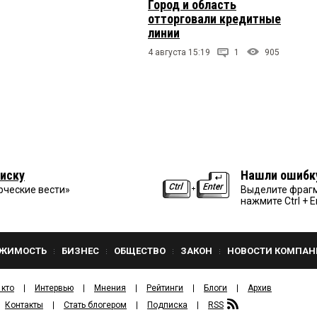
Город и область
отторговали кредитные
линии
4 августа 15:19
1
905
иску
Нашли ошибк
рческие вести»
Выделите фрагм
нажмите Ctrl + E
ЖИМОСТЬ
БИЗНЕС
ОБЩЕСТВО
ЗАКОН
НОВОСТИ КОМПАН
 кто
Интервью
Мнения
Рейтинги
Блоги
Архив
Контакты
Стать блогером
Подписка
RSS