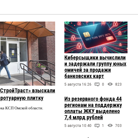
Киберсыщики вычислили
и задержали группу юных
омичей за продажи
банковских карт
5 августа 16:26
0
823
 «СтройТраст» взыскали
 тротуарную плитку
Из резервного фонда 44
регионам на поддержку
ерка КСП Омской области.
оплаты ЖКУ выделено
7,4 млрд рублей
5 августа 10:40
1
703