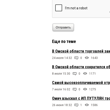
Отправить
Еще по теме
В Омской области торговлей за
24 июля 14:32
0
1643
В Омской области сократился о
8 июля 15:30
0
1171
Самой высокооплачиваемой отра
7 июля 16:02
0
1275
Омич взыскал с ИП ПУТУЛЯН тро
26 июня 18:32
1
1586