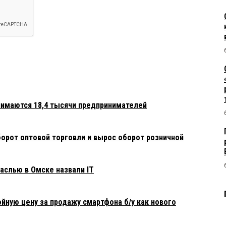
нимаются 18,4 тысячи предпринимателей
борот оптовой торговли и вырос оборот розничной
слью в Омске назвали IT
йную цену за продажу смартфона б/у как нового