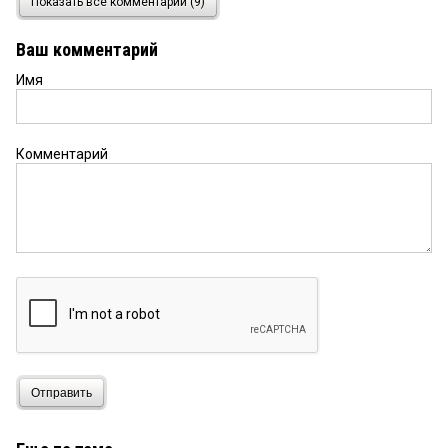
Показать все комментарии (9)
Андрей Иваныч, Игорь Михалыч, залогинтесь
правильно)
Ваш комментарий
Имя
Холмс
3 июля 2014 в 07:20:
В официальном сообщении УМВД речь идет об
обысках у учредителей. Не у фирм. Акция не
является учредителем.
Комментарий
Андрей
2 июля 2014 в 20:47:
Ну, Голушко это физическое лицо а «Акция» это
юридическое лицо в котором у него есть доля
уставного капитала, так вот любую организацию
(фирму) любого депутата, сенатора — можно
законно шмонать от и до.... тут главное что бы
было желание у СК.
Игорь
2 июля 2014 в 20:11:
Да Голушко ВОР это и без следствия знают все
Отправить