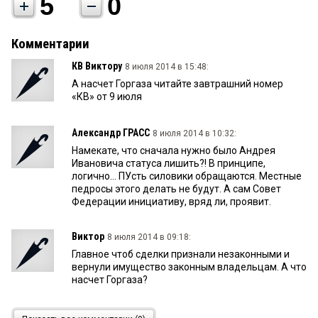
5
0
Комментарии
КВ Виктору
8 июля 2014 в 15:48:
А насчет Горгаза читайте завтрашний номер
«КВ» от 9 июля
Александр ГРАСС
8 июля 2014 в 10:32:
Намекате, что сначала нужно было Андрея
Ивановича статуса лишить?! В принципе,
логично... ПУсть силовики обращаются. Местные
педросы этого делать не будут. А сам Совет
Федерации инициативу, вряд ли, проявит.
Виктор
8 июля 2014 в 09:18:
Главное чтоб сделки признали незаконными и
вернули имущество законным владельцам. А что
насчет Горгаза?
Наля
4 июля 2014 в 14:01: