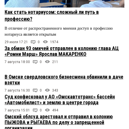
Как стать нотариусом: сложный ли путь в
профессию?
В отличие от распространенного мнения доступ в профессию
нотариуса является открытым
29 июля 17:21
0
1974
За обман 93 омичей отправлен в колонию глава АЦ
«Ромни Марш» Ярослав МАКАРЕНКО
7 августа 18:00
0
211
В Омске свердловского бизнесмена обвинили в даче
взятки
7 августа 16:30
0
343
Суд конфисковал у АО «Омскавтотранс» бассейн
«Автомобилист» и землю в центре города
7 августа 15:01
0
494
Омский облсуд арестовал и отправил в колонию
ПЫЖОВА и РЫГАЕВА по делу о запрещенной
организации