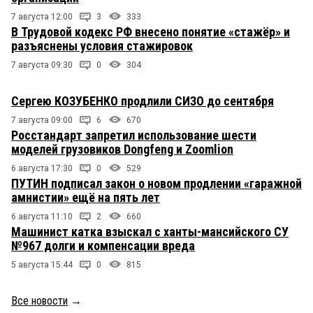
7 августа 12:00
3
333
В Трудовой кодекс РФ внесено понятие «стажёр» и
разъяснены условия стажировок
7 августа 09:30
0
304
Сергею КОЗУБЕНКО продлили СИЗО до сентября
7 августа 09:00
6
670
Росстандарт запретил использование шести
моделей грузовиков Dongfeng и Zoomlion
6 августа 17:30
0
529
ПУТИН подписал закон о новом продлении «гаражной
амнистии» ещё на пять лет
6 августа 11:10
2
660
Машинист катка взыскал с ханты-мансийского СУ
№967 долги и компенсации вреда
5 августа 15:44
0
815
Все новости
→