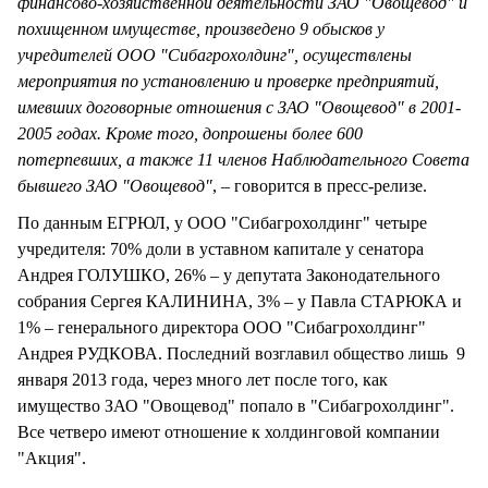
финансово-хозяйственной деятельности ЗАО "Овощевод" и
похищенном имуществе, произведено 9 обысков у
учредителей ООО "Сибагрохолдинг", осуществлены
мероприятия по установлению и проверке предприятий,
имевших договорные отношения с ЗАО "Овощевод" в 2001-
2005 годах. Кроме того, допрошены более 600
потерпевших, а также 11 членов Наблюдательного Совета
бывшего ЗАО "Овощевод"
, – говорится в пресс-релизе.
По данным ЕГРЮЛ, у ООО "Сибагрохолдинг" четыре
учредителя: 70% доли в уставном капитале у сенатора
Андрея ГОЛУШКО, 26% – у депутата Законодательного
собрания Сергея КАЛИНИНА, 3% – у Павла СТАРЮКА и
1% – генерального директора ООО "Сибагрохолдинг"
Андрея РУДКОВА. Последний возглавил общество лишь 9
января 2013 года, через много лет после того, как
имущество ЗАО "Овощевод" попало в "Сибагрохолдинг".
Все четверо имеют отношение к холдинговой компании
"Акция".