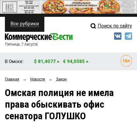
Все рубрики
Поиск по сайту
ПОЛИТИКА
Свежий выпуск
Медиа
ФИНАНСЫ
Пятница, 7 Августа
Кто есть кто
НЕДВИЖИМОСТЬ
В Омске:
$ 81,4077
€ 94,0585
Интервью
БИЗНЕС
Главная
→
Новости
→
Закон
Мнения
ОБЩЕСТВО
Омская полиция не имела
Рейтинги
ЗАКОН
права обыскивать офис
Блоги
НОВОСТИ КОМПАНИЙ
сенатора ГОЛУШКО
Архив
ПРОИСШЕСТВИЯ