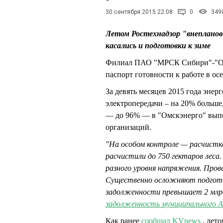
30 сентября 2015 22:08
0
349
Летом Ростехнадзор "внепланов
касались и подготовки к зиме
Филиал ПАО "МРСК Сибири"-"Омс
паспорт готовности к работе в о
За девять месяцев 2015 года эне
электропередачи – на 20% больше
— до 96% — в "Омскэнерго" выпо
организаций.
"На особом контроле — расчистка
расчистили до 750 гектаров лес
разного уровня напряжения. Пров
Существенно осложняют подготов
задолженности превышает 2 млрд 
задолженность муниципального 
Как ранее
сообщал KVnews
, лет