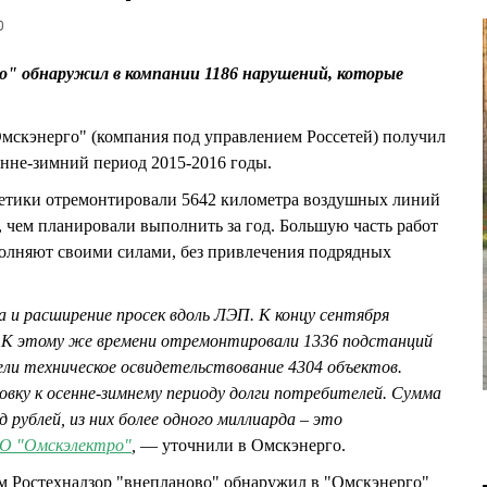
0
о" обнаружил в компании 1186 нарушений, которые
кэнерго" (компания под управлением Россетей) получил
сенне-зимний период 2015-2016 годы.
ргетики отремонтировали 5642 километра воздушных линий
, чем планировали выполнить за год. Большую часть работ
лняют своими силами, без привлечения подрядных
 и расширение просек вдоль ЛЭП. К концу сентября
а. К этому же времени отремонтировали 1336 подстанций
ели техническое освидетельствование 4304 объектов.
ку к осенне-зимнему периоду долги потребителей. Сумма
рублей, из них более одного миллиарда – это
АО "Омскэлектро"
,
— уточнили в Омскэнерго.
ом Ростехнадзор "внепланово" обнаружил в "Омскэнерго"