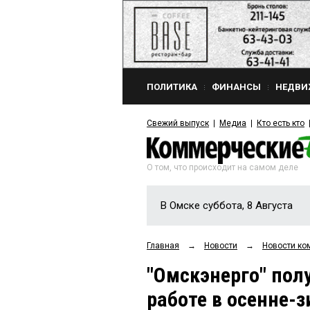
ПОЛИТИКА
ФИНАНСЫ
НЕДВИ
Свежий выпуск
Медиа
Кто есть кто
О том, что происходит на самом деле
В Омске суббота, 8 Августа
Главная
→
Новости
→
Новости ко
"Омскэнерго" пол
работе в осенне-