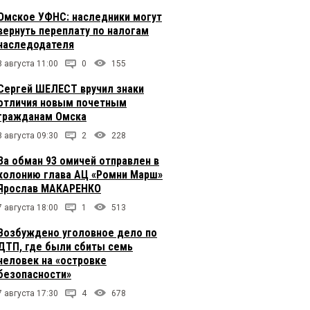
Омское УФНС: наследники могут
вернуть переплату по налогам
наследодателя
8 августа 11:00
0
155
Сергей ШЕЛЕСТ вручил знаки
отличия новым почетным
гражданам Омска
8 августа 09:30
2
228
За обман 93 омичей отправлен в
колонию глава АЦ «Ромни Марш»
Ярослав МАКАРЕНКО
7 августа 18:00
1
513
Возбуждено уголовное дело по
ДТП, где были сбиты семь
человек на «островке
безопасности»
7 августа 17:30
4
678