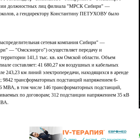
шении должностных лиц филиала "МРСК Сибири" —
токолов, а гендиректору Константину ПЕТУХОВУ было
аспределительная сетевая компания Сибири" —
и" — "Омскэнерго") осуществляет передачу и
 территории 141,1 тыс. кв. км Омской области. Объем
иале составляет: 41 680,27 км воздушных и кабельных
ле 243,23 км линий электропередачи, находящихся в аренде
; 9842 трансформаторных подстанций напряжением 6-
6 МВА, в том числе 146 трансформаторных подстанций,
живаемых по договорам; 312 подстанции напряжением 35 кВ
МВА.