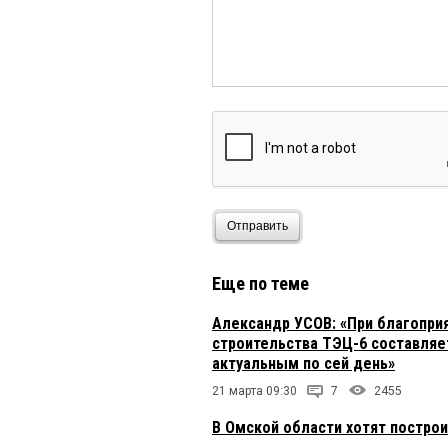
Отправить
Еще по теме
Александр УСОВ: «При благопри
строительства ТЭЦ-6 составляет
актуальным по сей день»
21 марта 09:30
7
2455
В Омской области хотят постро