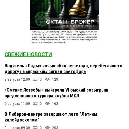
СВЕЖИЕ НОВОСТИ
Водитель «Лады» ночью сбил пешехода, перебегавшего
дорогу на «красный» сигнал светофора
9 августа 12:00
0
128
«Омские Ястребы» выиграли VI омский розыгрыш
предсезонного турнира клубов МХЛ
9 августа 11:00
0
162
В Либеров-центре завершают лето "Летним
калейдоскопом"
9 августа 09:30
0
203