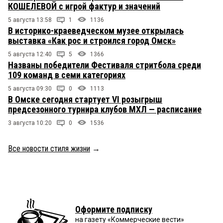
КОШЕЛЕВОЙ с игрой фактур и значений
5 августа 13:58
1
1136
В историко-краеведческом музее открылась
выставка «Как рос и строился город Омск»
5 августа 12:40
5
1366
Названы победители Фестиваля стритбола среди
109 команд в семи категориях
5 августа 09:30
0
1113
В Омске сегодня стартует VI розыгрыш
предсезонного турнира клубов МХЛ — расписание
3 августа 10:20
0
1536
Все новости стиля жизни
→
Оформите подписку
на газету «Коммерческие вести»