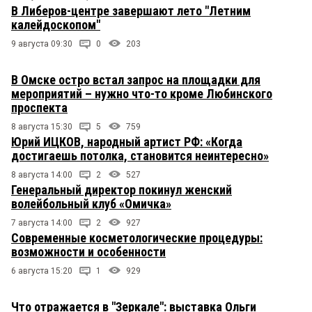
В Либеров-центре завершают лето "Летним
калейдоскопом"
9 августа 09:30
0
203
В Омске остро встал запрос на площадки для
мероприятий – нужно что-то кроме Любинского
проспекта
8 августа 15:30
5
759
Юрий ИЦКОВ, народный артист РФ: «Когда
достигаешь потолка, становится неинтересно»
8 августа 14:00
2
527
Генеральный директор покинул женский
волейбольный клуб «Омичка»
7 августа 14:00
2
927
Современные косметологические процедуры:
возможности и особенности
6 августа 15:20
1
929
Что отражается в "Зеркале": выставка Ольги