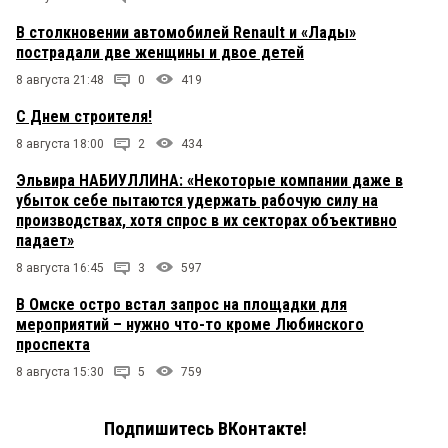
В столкновении автомобилей Renault и «Лады»
пострадали две женщины и двое детей
8 августа 21:48
0
419
С Днем строителя!
8 августа 18:00
2
434
Эльвира НАБИУЛЛИНА: «Некоторые компании даже в
убыток себе пытаются удержать рабочую силу на
производствах, хотя спрос в их секторах объективно
падает»
8 августа 16:45
3
597
В Омске остро встал запрос на площадки для
мероприятий – нужно что-то кроме Любинского
проспекта
8 августа 15:30
5
759
Подпишитесь ВКонтакте!