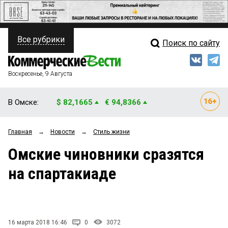
Все рубрики
Поиск по сайту
ПОЛИТИКА
Свежий выпуск
Медиа
ФИНАНСЫ
Воскресенье, 9 Августа
Кто есть кто
НЕДВИЖИМОСТЬ
В Омске:
$ 82,1665
€ 94,8366
Интервью
БИЗНЕС
Главная
→
Новости
→
Стиль жизни
Мнения
ОБЩЕСТВО
Омские чиновники сразятся
Рейтинги
ЗАКОН
на спартакиаде
Блоги
НОВОСТИ КОМПАНИЙ
Архив
ПРОИСШЕСТВИЯ
16 марта 2018 16:46
0
3072
СТИЛЬ ЖИЗНИ