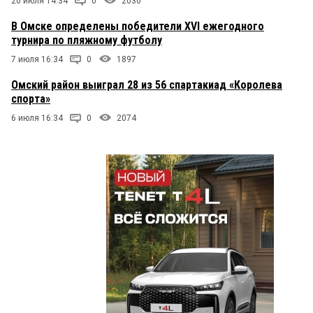
20 июля 14:34
0
2030
В Омске определены победители XVI ежегодного
турнира по пляжному футболу
7 июля 16:34
0
1897
Омский район выиграл 28 из 56 спартакиад «Королева
спорта»
6 июля 16:34
0
2074