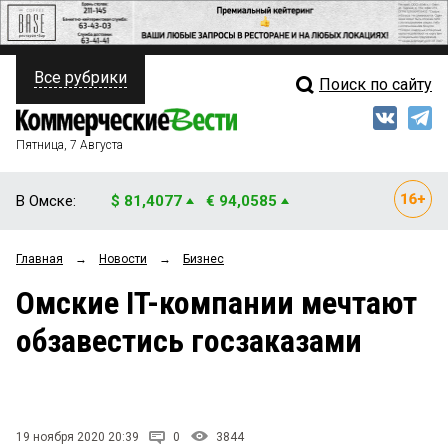
Все рубрики
Поиск по сайту
ПОЛИТИКА
Свежий выпуск
Медиа
ФИНАНСЫ
Пятница, 7 Августа
Кто есть кто
НЕДВИЖИМОСТЬ
В Омске:
$ 81,4077
€ 94,0585
Интервью
БИЗНЕС
Главная
→
Новости
→
Бизнес
Мнения
ОБЩЕСТВО
Омские IT-компании мечтают
Рейтинги
ЗАКОН
обзавестись госзаказами
Блоги
НОВОСТИ КОМПАНИЙ
Архив
ПРОИСШЕСТВИЯ
19 ноября 2020 20:39
0
3844