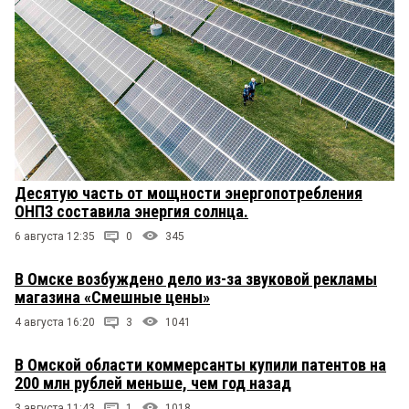
Десятую часть от мощности энергопотребления
ОНПЗ составила энергия солнца.
6 августа 12:35
0
345
В Омске возбуждено дело из-за звуковой рекламы
магазина «Смешные цены»
4 августа 16:20
3
1041
В Омской области коммерсанты купили патентов на
200 млн рублей меньше, чем год назад
3 августа 11:43
1
1018