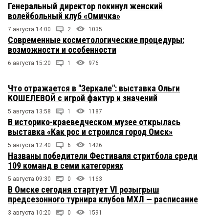
Генеральный директор покинул женский
волейбольный клуб «Омичка»
7 августа 14:00
2
1035
Современные косметологические процедуры:
возможности и особенности
6 августа 15:20
1
976
Что отражается в "Зеркале": выставка Ольги
КОШЕЛЕВОЙ с игрой фактур и значений
5 августа 13:58
1
1187
В историко-краеведческом музее открылась
выставка «Как рос и строился город Омск»
5 августа 12:40
6
1426
Названы победители Фестиваля стритбола среди
109 команд в семи категориях
5 августа 09:30
0
1163
В Омске сегодня стартует VI розыгрыш
предсезонного турнира клубов МХЛ — расписание
3 августа 10:20
0
1591