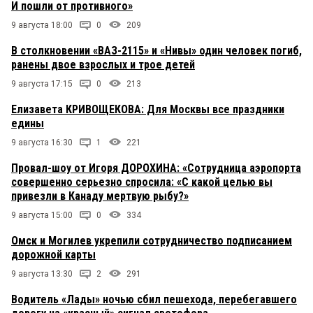
И пошли от противного»
9 августа 18:00
0
209
В столкновении «ВАЗ-2115» и «Нивы» один человек погиб,
ранены двое взрослых и трое детей
9 августа 17:15
0
213
Елизавета КРИВОЩЕКОВА: Для Москвы все праздники
едины
9 августа 16:30
1
221
Провал-шоу от Игоря ДОРОХИНА: «Сотрудница аэропорта
совершенно серьезно спросила: «С какой целью вы
привезли в Канаду мертвую рыбу?»
9 августа 15:00
0
334
Омск и Могилев укрепили сотрудничество подписанием
дорожной карты
9 августа 13:30
2
291
Водитель «Лады» ночью сбил пешехода, перебегавшего