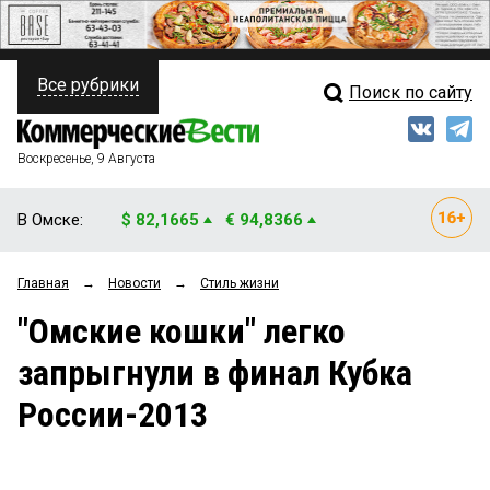
Все рубрики
Поиск по сайту
ПОЛИТИКА
Свежий выпуск
Медиа
ФИНАНСЫ
Воскресенье, 9 Августа
Кто есть кто
НЕДВИЖИМОСТЬ
В Омске:
$ 82,1665
€ 94,8366
Интервью
БИЗНЕС
Главная
→
Новости
→
Стиль жизни
Мнения
ОБЩЕСТВО
"Омские кошки" легко
Рейтинги
ЗАКОН
запрыгнули в финал Кубка
Блоги
НОВОСТИ КОМПАНИЙ
России-2013
Архив
ПРОИСШЕСТВИЯ
СТИЛЬ ЖИЗНИ