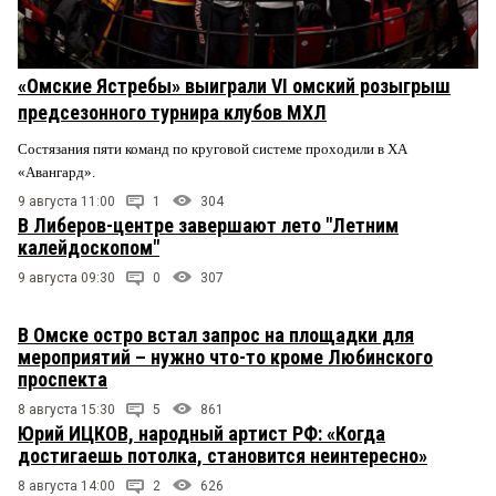
«Омские Ястребы» выиграли VI омский розыгрыш
предсезонного турнира клубов МХЛ
Состязания пяти команд по круговой системе проходили в ХА
«Авангард».
9 августа 11:00
1
304
В Либеров-центре завершают лето "Летним
калейдоскопом"
9 августа 09:30
0
307
В Омске остро встал запрос на площадки для
мероприятий – нужно что-то кроме Любинского
проспекта
8 августа 15:30
5
861
Юрий ИЦКОВ, народный артист РФ: «Когда
достигаешь потолка, становится неинтересно»
8 августа 14:00
2
626