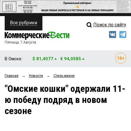
Все рубрики
Поиск по сайту
ПОЛИТИКА
Свежий выпуск
Медиа
ФИНАНСЫ
Пятница, 7 Августа
Кто есть кто
НЕДВИЖИМОСТЬ
В Омске:
$ 81,4077
€ 94,0585
Интервью
БИЗНЕС
Главная
→
Новости
→
Стиль жизни
Мнения
ОБЩЕСТВО
"Омские кошки" одержали 11-
Рейтинги
ЗАКОН
ю победу подряд в новом
Блоги
НОВОСТИ КОМПАНИЙ
сезоне
Архив
ПРОИСШЕСТВИЯ
СТИЛЬ ЖИЗНИ