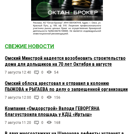
СВЕЖИЕ НОВОСТИ
Омский Минстрой надеется возобновить строительство
дома для дольщиков на 70 лет Октября в августе
7 августа 12:40
0
54
Омский облсуд арестовал и отправил в колонию
ПЫЖОВА и РЫГАЕВА по делу о запрещенной организации
7 августа 12:00
0
156
Компания «Омдорстрой» Валоди ГЕВОРГЯНА
благоустроила площадь у КДЦ «Иртыш»
7 августа 11:20
0
168
В двух многоэтажках на Шаронова дефекты устранят в