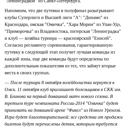
"Ленинградкой" из Санкт-Петербурга.
Напомним, что две путевки в полуфинал разыгрывают
клубы Суперлиги и Высшей лиги "А": "Динамо" из
Краснодара, омская "Омичка", "Хара Морин" из Улан-Удэ,
"Приморочка" из Владивостока, питерская "Ленинградка"
и клуб — хозяйка турнира — красноярский "Енисей".
Согласно регламенту соревнования, гарантированную
путевку в следующий этап получит лучшая команды из
каждой зоны, еще две команды будут определены по
дополнительным показателям из тех, что займут вторые
места в своих группах.
—
После турнира 8 октября волейболистки вернутся в
Омск. 11 октября клуб приглашает болельщиков в СКК им.
В. Блинова на первый домашний матч нового сезона. В
третьем туре чемпионата России-2014 "Омичка" будет
принимать на домашней арене "Факел" из Нового Уренгоя.
Игра будет благотворительной: все средства от продажи
билетов будут перечислены детям, которым требуется