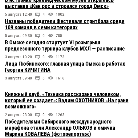
выставка «Как рос и строился город Омск»
5 августа 12:40
4
1002
Названы победители Фестиваля стритбола среди
109 команд в семи категориях
5 августа 09:30
0
785
В Омске сегодня стартует VI розыгрыш
предсезонного турнира клубов МХЛ — расписание
3 августа 10:20
0
1173
Лица Любинского: главная улица Омска в работах
Георгия КИЧИГИНА
3 августа 09:40
5
1616
Книжный клуб. «Техника рассказана человеком,
который ее создает»: Вадим ОХОТНИКОВ «На грани
возможного»
2 августа 23:00
0
1263
Победителями Сибирского международного
марафона стали Александр ОЛЬКОВ и омичка
Марина КОВАЛЕВА (фоторепортаж)