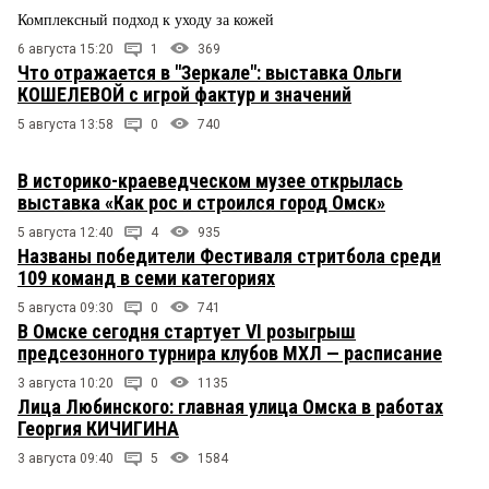
Комплексный подход к уходу за кожей
6 августа 15:20
1
369
Что отражается в "Зеркале": выставка Ольги
КОШЕЛЕВОЙ с игрой фактур и значений
5 августа 13:58
0
740
В историко-краеведческом музее открылась
выставка «Как рос и строился город Омск»
5 августа 12:40
4
935
Названы победители Фестиваля стритбола среди
109 команд в семи категориях
5 августа 09:30
0
741
В Омске сегодня стартует VI розыгрыш
предсезонного турнира клубов МХЛ — расписание
3 августа 10:20
0
1135
Лица Любинского: главная улица Омска в работах
Георгия КИЧИГИНА
3 августа 09:40
5
1584