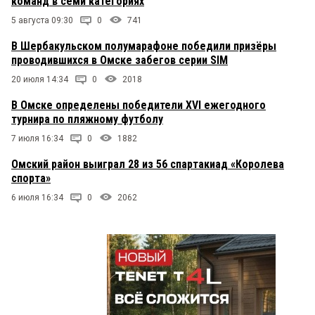
команд в семи категориях
5 августа 09:30
0
741
В Шербакульском полумарафоне победили призёры
проводившихся в Омске забегов серии SIM
20 июля 14:34
0
2018
В Омске определены победители XVI ежегодного
турнира по пляжному футболу
7 июля 16:34
0
1882
Омский район выиграл 28 из 56 спартакиад «Королева
спорта»
6 июля 16:34
0
2062