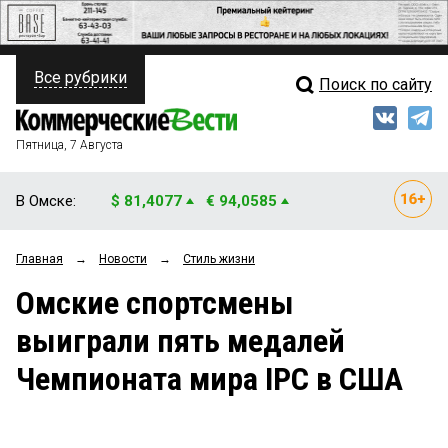
Все рубрики
Поиск по сайту
ПОЛИТИКА
Свежий выпуск
Медиа
ФИНАНСЫ
Пятница, 7 Августа
Кто есть кто
НЕДВИЖИМОСТЬ
В Омске:
$ 81,4077
€ 94,0585
Интервью
БИЗНЕС
Главная
→
Новости
→
Стиль жизни
Мнения
ОБЩЕСТВО
Омские спортсмены
Рейтинги
ЗАКОН
выиграли пять медалей
Блоги
НОВОСТИ КОМПАНИЙ
Чемпионата мира IPC в США
Архив
ПРОИСШЕСТВИЯ
СТИЛЬ ЖИЗНИ