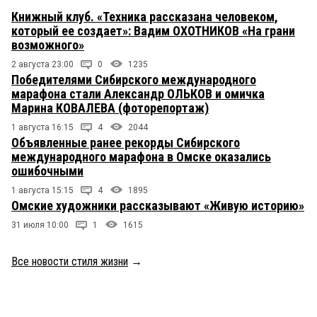
Книжный клуб. «Техника рассказана человеком,
который ее создает»: Вадим ОХОТНИКОВ «На грани
возможного»
2 августа 23:00
0
1235
Победителями Сибирского международного
марафона стали Александр ОЛЬКОВ и омичка
Марина КОВАЛЕВА (фоторепортаж)
1 августа 16:15
4
2044
Объявленные ранее рекорды Сибирского
международного марафона в Омске оказались
ошибочными
1 августа 15:15
4
1895
Омские художники рассказывают «Живую историю»
31 июля 10:00
1
1615
Все новости стиля жизни
→