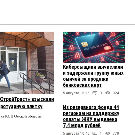
Киберсыщики вычислили
и задержали группу юных
омичей за продажи
банковских карт
5 августа 16:26
0
924
 «СтройТраст» взыскали
 тротуарную плитку
Из резервного фонда 44
регионам на поддержку
ерка КСП Омской области.
оплаты ЖКУ выделено
7,4 млрд рублей
5 августа 10:40
1
770