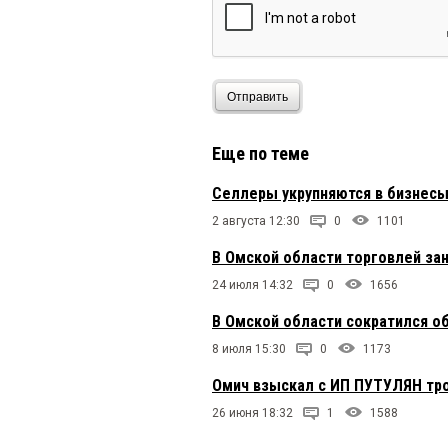
Отправить
Еще по теме
Селлеры укрупняются в бизнесы
2 августа 12:30
0
1101
В Омской области торговлей за
24 июля 14:32
0
1656
В Омской области сократился о
8 июля 15:30
0
1173
Омич взыскал с ИП ПУТУЛЯН тро
26 июня 18:32
1
1588