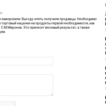
21:
м заморозили. Выгоду опять получили продавцы. Необходимо
а торговый наценки на продукты первой необходимости, как
 С.М.Миронов. Это принесет весомый результат, а также
дям.