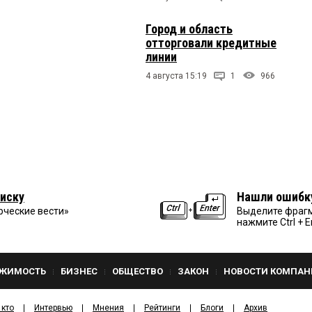
Город и область
отторговали кредитные
линии
4 августа 15:19
1
966
иску
Нашли ошибк
рческие вести»
Выделите фрагм
нажмите Ctrl + E
ЖИМОСТЬ
БИЗНЕС
ОБЩЕСТВО
ЗАКОН
НОВОСТИ КОМПАН
 кто
Интервью
Мнения
Рейтинги
Блоги
Архив