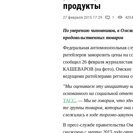
продукты
27 февраля 2015 17:29
1
425
По уверению чиновников, в Омск
продовольственных товаров
Федеральная антимонопольная сл
ритейлеров заморозить цены на с
сообщил 26 февраля журналиста
КАШЕВАРОВ (на фото). Омские ч
ведущими ритейлерами региона о
"Мы оцениваем эту инициативу к
основанного на социальной отве
ТАСС
, —
Мы не говорим, что зде
те группы товаров, которые они 
сложились в ходе торгово-закупо
В пресс-службе правительства О
снижении с марта 2015 года отпу