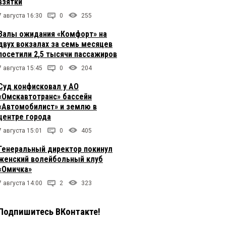
взятки
7 августа 16:30
0
255
Залы ожидания «Комфорт» на
двух вокзалах за семь месяцев
посетили 2,5 тысячи пассажиров
7 августа 15:45
0
204
Суд конфисковал у АО
«Омскавтотранс» бассейн
«Автомобилист» и землю в
центре города
7 августа 15:01
0
405
Генеральный директор покинул
женский волейбольный клуб
«Омичка»
7 августа 14:00
2
323
Подпишитесь ВКонтакте!