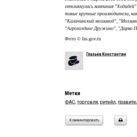
откликнулась компания "Ходидей"
такие крупные производители, ка
"Калачинский молзавод", "Молзав
"Агрохолдинг Дружино", "Дарко 
Фото © fas.gov.ru
Глазьев Константин
Метки
ФАС
,
торговля
,
ритейл
,
правите
Комментировать