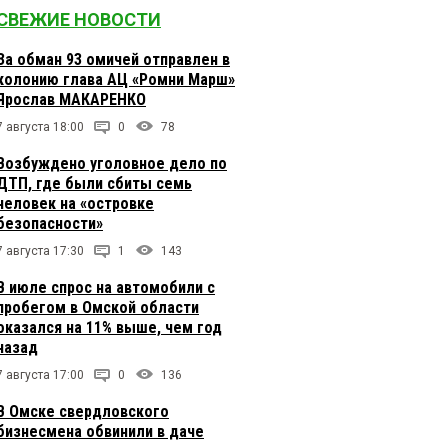
СВЕЖИЕ НОВОСТИ
За обман 93 омичей отправлен в
колонию глава АЦ «Ромни Марш»
Ярослав МАКАРЕНКО
7 августа 18:00
0
78
Возбуждено уголовное дело по
ДТП, где были сбиты семь
человек на «островке
безопасности»
7 августа 17:30
1
143
В июле спрос на автомобили с
пробегом в Омской области
оказался на 11% выше, чем год
назад
7 августа 17:00
0
136
В Омске свердловского
бизнесмена обвинили в даче