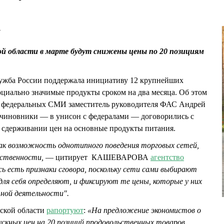
4
ой области в марте будут снижены цены по 20 позициям
ужба России поддержала инициативу 12 крупнейших
оциально значимые продукты сроком на два месяца. Об этом
м федеральных СМИ заместитель руководителя ФАС Андрей
иновники — в унисон с федералами — договорились с
 сдерживании цен на основные продукты питания.
ак возможность однотипного поведения торговых сетей,
тственности,
— цитирует КАШЕВАРОВА
агентство
сь есть признаки сговора, поскольку сети сами выбирают
для себя определяют, и фиксируют те цены, которые у них
чной деятельности".
мской области
рапортуют
:
«На предложение экономистов о
скных цен на 20 позиций продовольственных товаров