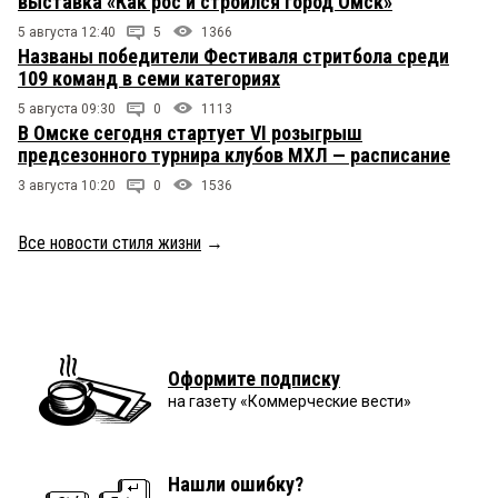
выставка «Как рос и строился город Омск»
5 августа 12:40
5
1366
Названы победители Фестиваля стритбола среди
109 команд в семи категориях
5 августа 09:30
0
1113
В Омске сегодня стартует VI розыгрыш
предсезонного турнира клубов МХЛ — расписание
3 августа 10:20
0
1536
Все новости стиля жизни
→
Оформите подписку
на газету «Коммерческие вести»
Нашли ошибку?