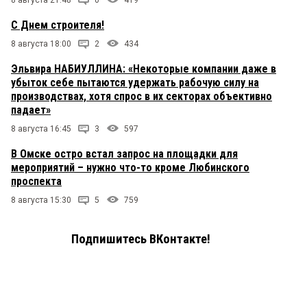
8 августа 21:48
0
419
С Днем строителя!
8 августа 18:00
2
434
Эльвира НАБИУЛЛИНА: «Некоторые компании даже в
убыток себе пытаются удержать рабочую силу на
производствах, хотя спрос в их секторах объективно
падает»
8 августа 16:45
3
597
В Омске остро встал запрос на площадки для
мероприятий – нужно что-то кроме Любинского
проспекта
8 августа 15:30
5
759
Подпишитесь ВКонтакте!