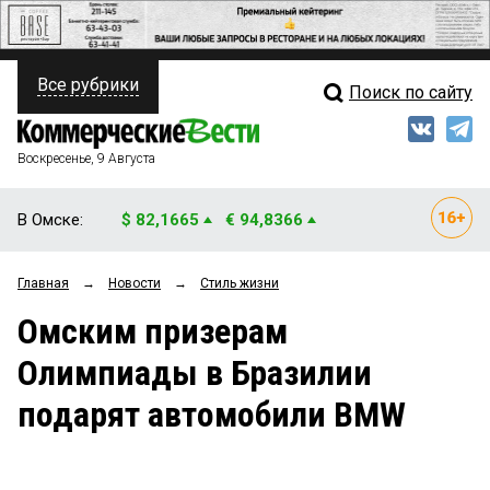
Все рубрики
Поиск по сайту
ПОЛИТИКА
Свежий выпуск
Медиа
ФИНАНСЫ
Воскресенье, 9 Августа
Кто есть кто
НЕДВИЖИМОСТЬ
В Омске:
$ 82,1665
€ 94,8366
Интервью
БИЗНЕС
Главная
→
Новости
→
Стиль жизни
Мнения
ОБЩЕСТВО
Омским призерам
Рейтинги
ЗАКОН
Олимпиады в Бразилии
Блоги
НОВОСТИ КОМПАНИЙ
подарят автомобили BMW
Архив
ПРОИСШЕСТВИЯ
СТИЛЬ ЖИЗНИ