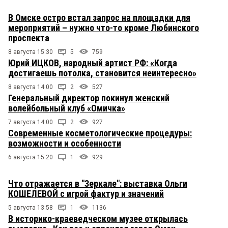
В Омске остро встал запрос на площадки для
мероприятий – нужно что-то кроме Любинского
проспекта
8 августа 15:30
5
759
Юрий ИЦКОВ, народный артист РФ: «Когда
достигаешь потолка, становится неинтересно»
8 августа 14:00
2
527
Генеральный директор покинул женский
волейбольный клуб «Омичка»
7 августа 14:00
2
927
Современные косметологические процедуры:
возможности и особенности
6 августа 15:20
1
929
Что отражается в "Зеркале": выставка Ольги
КОШЕЛЕВОЙ с игрой фактур и значений
5 августа 13:58
1
1136
В историко-краеведческом музее открылась