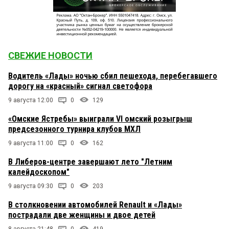
СВЕЖИЕ НОВОСТИ
Водитель «Лады» ночью сбил пешехода, перебегавшего
дорогу на «красный» сигнал светофора
9 августа 12:00
0
129
«Омские Ястребы» выиграли VI омский розыгрыш
предсезонного турнира клубов МХЛ
9 августа 11:00
0
162
В Либеров-центре завершают лето "Летним
калейдоскопом"
9 августа 09:30
0
203
В столкновении автомобилей Renault и «Лады»
пострадали две женщины и двое детей