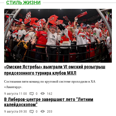
СТИЛЬ ЖИЗНИ
«Омские Ястребы» выиграли VI омский розыгрыш
предсезонного турнира клубов МХЛ
Состязания пяти команд по круговой системе проходили в ХА
«Авангард».
9 августа 11:00
0
162
В Либеров-центре завершают лето "Летним
калейдоскопом"
9 августа 09:30
0
203