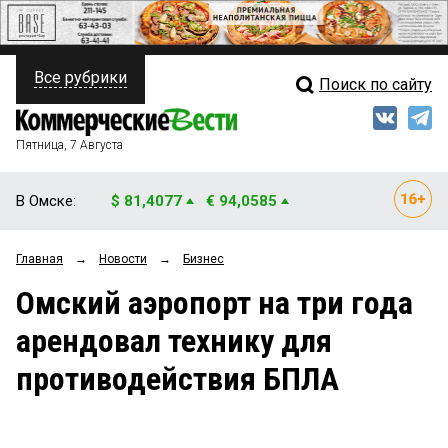
Все рубрики
Поиск по сайту
ПОЛИТИКА
Свежий выпуск
Медиа
ФИНАНСЫ
Пятница, 7 Августа
Кто есть кто
НЕДВИЖИМОСТЬ
В Омске:
$ 81,4077
€ 94,0585
Интервью
БИЗНЕС
Главная
→
Новости
→
Бизнес
Мнения
ОБЩЕСТВО
Омский аэропорт на три года
Рейтинги
ЗАКОН
арендовал технику для
Блоги
НОВОСТИ КОМПАНИЙ
противодействия БПЛА
Архив
ПРОИСШЕСТВИЯ