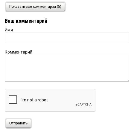
ДЖОКЕР
6 ноября 2025 в 20:02:
Показать все комментарии (5)
Надо бы проверить эту сделку. Помнится одного
из этой конторы уже закрыли, видать и этот туда
Ваш комментарий
же под шумок. Война все спишет, думает.
Имя
Omich
6 ноября 2025 в 19:51:
Вот бы ещё дорогу на бесплатную парковку
почистили. Буераки как деревне.
Комментарий
Отправить