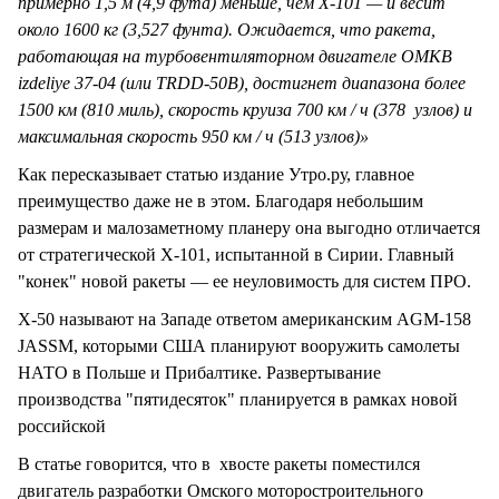
примерно 1,5 м (4,9 фута) меньше, чем Х-101 — и весит
около 1600 кг (3,527 фунта). Ожидается, что ракета,
работающая на турбовентиляторном двигателе OMKB
izdeliye 37-04 (или TRDD-50B), достигнет диапазона более
1500 км (810 миль), скорость круиза 700 км / ч (378 узлов) и
максимальная скорость 950 км / ч (513 узлов)»
Как пересказывает статью издание Утро.ру, главное
преимущество даже не в этом. Благодаря небольшим
размерам и малозаметному планеру она выгодно отличается
от стратегической X-101, испытанной в Сирии. Главный
"конек" новой ракеты — ее неуловимость для систем ПРО.
X-50 называют на Западе ответом американским AGM-158
JASSM, которыми США планируют вооружить самолеты
НАТО в Польше и Прибалтике. Развертывание
производства "пятидесяток" планируется в рамках новой
российской
В статье говорится, что в хвосте ракеты поместился
двигатель разработки Омского моторостроительного