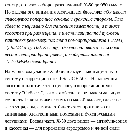
конструкторского бюро, разгоняющий X-50 до 950 км/час.
Но отдельного внимания заслуживает фюзеляж:
«Он имеет
сплюснутое поперечное сечение и граненые стороны. Это
сделано специально для снижения заметности, а также
удобства при размещении в шестипозиционной пусковой
установке револьверного типа бомбардировщиков Т-22М3,
Ту-95МС и Ту-160. К слову, "девяносто пятый" способен
нести четырнадцать ракет, а модернизированный
Ту-160М/М2 двенадцать».
На маршевом участке Х-50 использует навигационную
систему с коррекцией по GPS/ГЛОНАСС. На конечном —
электронно-оптическую цифровую корреляционную
систему "Отблеск", которая обеспечивает максимальную
точность. Ракета может лететь на малой высоте, где ее не
засекут радары, а также отбиваться от противоракет
активными электронными помехами и буксируемыми
ловушками. Боевая часть Х-50 двух видов — антибункерная
и кассетная — для поражения аэродромов и живой силы