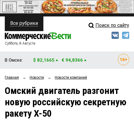
Все рубрики
Поиск по сайту
ПОЛИТИКА
Свежий выпуск
Медиа
ФИНАНСЫ
Суббота, 8 Августа
Кто есть кто
НЕДВИЖИМОСТЬ
В Омске:
$ 82,1665
€ 94,8366
Интервью
БИЗНЕС
Главная
→
Новости
→
Новости компаний
Мнения
ОБЩЕСТВО
Омский двигатель разгонит
Рейтинги
ЗАКОН
новую российскую секретную
Блоги
НОВОСТИ КОМПАНИЙ
ракету X-50
Архив
ПРОИСШЕСТВИЯ