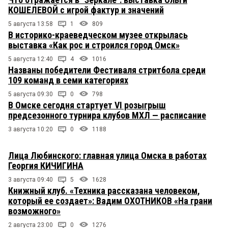
КОШЕЛЕВОЙ с игрой фактур и значений
5 августа 13:58
1
809
В историко-краеведческом музее открылась
выставка «Как рос и строился город Омск»
5 августа 12:40
4
1016
Названы победители Фестиваля стритбола среди
109 команд в семи категориях
5 августа 09:30
0
798
В Омске сегодня стартует VI розыгрыш
предсезонного турнира клубов МХЛ — расписание
3 августа 10:20
0
1188
Лица Любинского: главная улица Омска в работах
Георгия КИЧИГИНА
3 августа 09:40
5
1628
Книжный клуб. «Техника рассказана человеком,
который ее создает»: Вадим ОХОТНИКОВ «На грани
возможного»
2 августа 23:00
0
1276