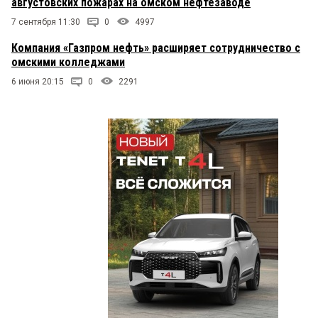
августовских пожарах на омском нефтезаводе
7 сентября 11:30
0
4997
Компания «Газпром нефть» расширяет сотрудничество с
омскими колледжами
6 июня 20:15
0
2291