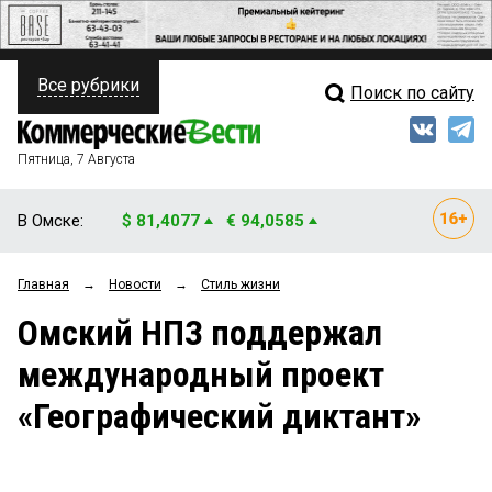
Все рубрики
Поиск по сайту
ПОЛИТИКА
Свежий выпуск
Медиа
ФИНАНСЫ
Пятница, 7 Августа
Кто есть кто
НЕДВИЖИМОСТЬ
В Омске:
$ 81,4077
€ 94,0585
Интервью
БИЗНЕС
Главная
→
Новости
→
Стиль жизни
Мнения
ОБЩЕСТВО
Омский НПЗ поддержал
Рейтинги
ЗАКОН
международный проект
Блоги
НОВОСТИ КОМПАНИЙ
«Географический диктант»
Архив
ПРОИСШЕСТВИЯ
СТИЛЬ ЖИЗНИ