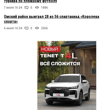
турнира по пляжному футболу
7 июля 16:34
0
1886
Омский район выиграл 28 из 56 спартакиад «Королева
спорта»
6 июля 16:34
0
2066