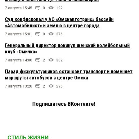
7 августа 15:45
0
192
Суд конфисковал у АО «Омскавтотранс» бассейн
«Автомобилист» и землю в центре города
7 августа 15:01
0
376
Генеральный директор покинул женский волейбольный
клуб «Омичка»
7 августа 14:00
2
302
Парад физкультурников остановит транспорт и поменяет
маршруты автобусов в центре Омска
7 августа 13:20
2
296
Подпишитесь ВКонтакте!
СТИЛЬ ЖИЗНИ