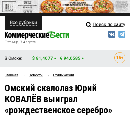
Все рубрики
Поиск по сайту
ПОЛИТИКА
Свежий выпуск
Медиа
ФИНАНСЫ
Пятница, 7 Августа
Кто есть кто
НЕДВИЖИМОСТЬ
В Омске:
$ 81,4077
€ 94,0585
Интервью
БИЗНЕС
Главная
→
Новости
→
Стиль жизни
Мнения
ОБЩЕСТВО
Омский скалолаз Юрий
Рейтинги
ЗАКОН
КОВАЛЁВ выиграл
Блоги
НОВОСТИ КОМПАНИЙ
«рождественское серебро»
Архив
ПРОИСШЕСТВИЯ
СТИЛЬ ЖИЗНИ