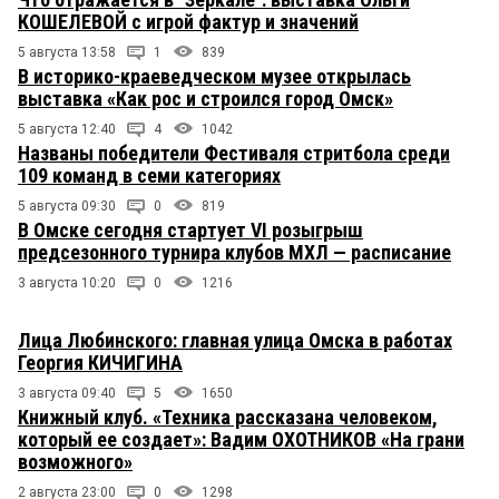
КОШЕЛЕВОЙ с игрой фактур и значений
5 августа 13:58
1
839
В историко-краеведческом музее открылась
выставка «Как рос и строился город Омск»
5 августа 12:40
4
1042
Названы победители Фестиваля стритбола среди
109 команд в семи категориях
5 августа 09:30
0
819
В Омске сегодня стартует VI розыгрыш
предсезонного турнира клубов МХЛ — расписание
3 августа 10:20
0
1216
Лица Любинского: главная улица Омска в работах
Георгия КИЧИГИНА
3 августа 09:40
5
1650
Книжный клуб. «Техника рассказана человеком,
который ее создает»: Вадим ОХОТНИКОВ «На грани
возможного»
2 августа 23:00
0
1298