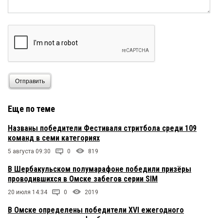
Отправить
Еще по теме
Названы победители Фестиваля стритбола среди 109
команд в семи категориях
5 августа 09:30
0
819
В Шербакульском полумарафоне победили призёры
проводившихся в Омске забегов серии SIM
20 июля 14:34
0
2019
В Омске определены победители XVI ежегодного