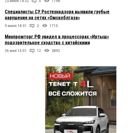
23 июня 14:32
0
1198
Специалисты СУ Ростехнадзора выявили грубые
нарушения на сетях «Омскоблгаза»
9 июня 18:31
2
1710
Минпромторг РФ увидел в процессорах «Иртыш»
подозрительное сходство с китайскими
26 мая 15:01
12
3892