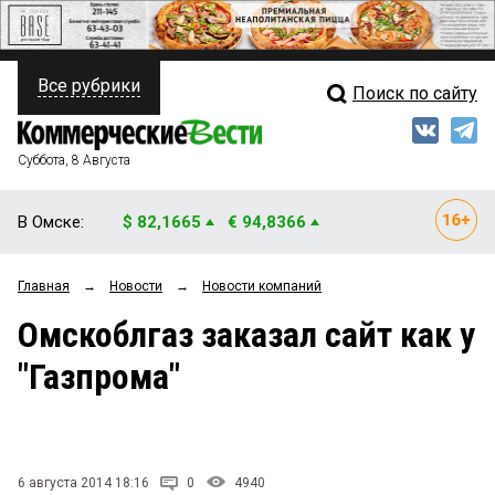
Все рубрики
Поиск по сайту
ПОЛИТИКА
Свежий выпуск
Медиа
ФИНАНСЫ
Суббота, 8 Августа
Кто есть кто
НЕДВИЖИМОСТЬ
В Омске:
$ 82,1665
€ 94,8366
Интервью
БИЗНЕС
Главная
→
Новости
→
Новости компаний
Мнения
ОБЩЕСТВО
Омскоблгаз заказал сайт как у
Рейтинги
ЗАКОН
"Газпрома"
Блоги
НОВОСТИ КОМПАНИЙ
Архив
ПРОИСШЕСТВИЯ
6 августа 2014 18:16
0
4940