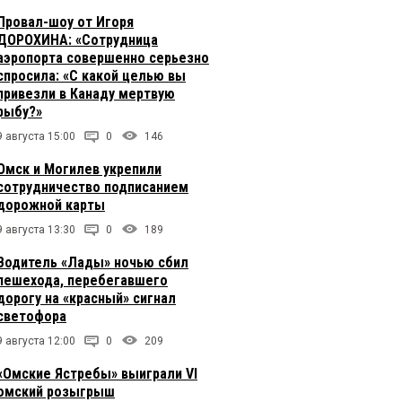
Провал-шоу от Игоря
ДОРОХИНА: «Сотрудница
аэропорта совершенно серьезно
спросила: «С какой целью вы
привезли в Канаду мертвую
рыбу?»
9 августа 15:00
0
146
Омск и Могилев укрепили
сотрудничество подписанием
дорожной карты
9 августа 13:30
0
189
Водитель «Лады» ночью сбил
пешехода, перебегавшего
дорогу на «красный» сигнал
светофора
9 августа 12:00
0
209
«Омские Ястребы» выиграли VI
омский розыгрыш