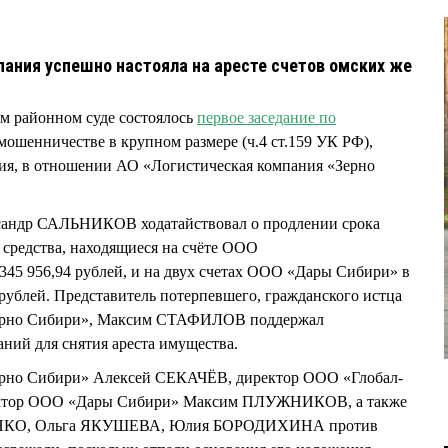
ания успешно настояла на аресте счетов омских же
м районном суде состоялось
первое заседание по
мошенничестве в крупном размере (ч.4 ст.159 УК РФ),
ия, в отношении АО «Логистическая компания «Зерно
андр САЛЬНИКОВ ходатайствовал о продлении срока
 средства, находящиеся на счёте ООО
45 956,94 рублей, и на двух счетах ООО «Дары Сибири» в
 рублей. Представитель потерпевшего, гражданского истца
Зерно Сибири», Максим СТАФИЛОВ поддержал
аний для снятия ареста имущества.
ерно Сибири» Алексей СЕКАЧЁВ, директор ООО «Глобал-
ектор ООО «Дары Сибири» Максим ПЛУЖНИКОВ, а также
ВЯНКО, Ольга ЯКУШЕВА, Юлия БОРОДИХИНА против