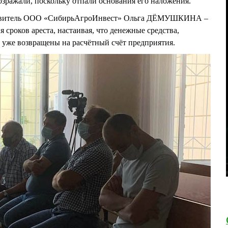
озражали, поскольку отпали основания его наложения.
ставитель ООО «СибирьАгроИнвест» Ольга ДЁМУШКИНА –
 сроков ареста, настаивая, что денежные средства,
 уже возвращены на расчётный счёт предприятия.