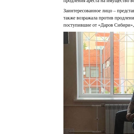
продления ареста на имущество в
Заинтересованное лицо – пред
также возражала против продления
поступившие от «Даров Сибири»,