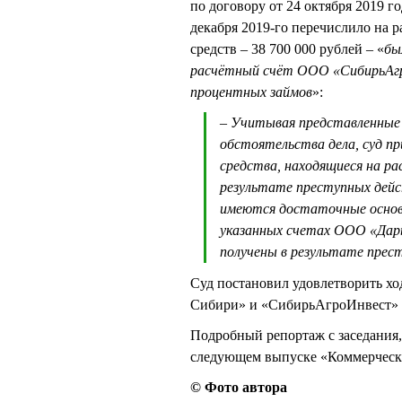
по договору от 24 октября 2019 г
декабря 2019-го перечислило на р
средств – 38 700 000 рублей – «
бы
расчётный счёт ООО «СибирьАгро
процентных займов
»:
– Учитывая представленные 
обстоятельства дела, суд п
средства, находящиеся на р
результате преступных дей
имеются достаточные основа
указанных счетах ООО «Дар
получены в результате прес
Суд постановил удовлетворить хо
Сибири» и «СибирьАгроИнвест» п
Подробный репортаж с заседания,
следующем выпуске «Коммерчески
© Фото автора