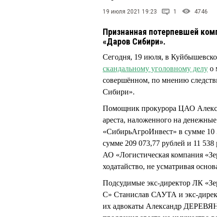
19 июля 2021 19:23
1
4746
Признанная потерпевшей комп
«Даров Сибири».
Сегодня, 19 июля, в Куйбышевско
скандальному уголовному делу
о 
совершённом, по мнению следств
Сибири».
Помощник прокурора ЦАО Алекс
ареста, наложенного на денежные
«СибирьАгроИнвест» в сумме 10 3
сумме 209 073,77 рублей и 11 538
АО «Логистическая компания «
ходатайство, не усматривая основ
Подсудимые экс-директор ЛК «З
С» Станислав САУТА и экс-дир
их адвокаты Александр ДЕРЕ