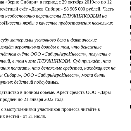
ода «Зерно Сибири» в период с 29 октября 2019-го по 12
асчётный счёт «Даров Сибири» 98 905 000 рублей. Часть
ли необоснованно перечислены ПЛУЖНИКОВЫМ на
Инвест» якобы в качестве предоставления нескольких
суду материалы уголовного дела и фактические
ризнаёт вероятными доводы о том, что денежные
асчётном счёте ООО «СибирьАгроИнвест», получены в
ствий, в том числе ПЛУЖНИКОВА. Суд признаёт, что
ния полагать, что денежные средства, находящиеся на
ы Сибири», ООО «СибирьАгроИнвест», могли быть
тупных действий подсудимых.
датайство в полном объёме. Арест средств ООО «Дары
родлён до 21 января 2022 года.
 с выступлениями участников процесса читайте в
х вестей» от 21 июля.