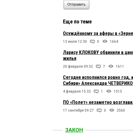
Отправить
Еще по теме
Осуждённому за аферы в «Зерне
13 июля 12:30
0
1664
Ларису КЛОКОВУ обвинили в ци
жилья
20 февраля 09:32
7
1611
Сегодня исполнился ровно год, 
Сибири» Александра ЧЕТВЕРИК
4 февраля 15:32
1
1515
ПО «Полет» незаметно возглав
17 сентября 09:27
0
2560
ЗАКОН