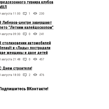
предсезонного турнира клубов
МХЛ
9 августа 11:00
1
230
В Либеров-центре завершают
лето "Летним калейдоскопом"
9 августа 09:30
0
241
В столкновении автомобилей
Renault и «Лады» пострадали
две женщины и двое детей
8 августа 21:48
0
457
С Днем строителя!
8 августа 18:00
2
476
Подпишитесь ВКонтакте!