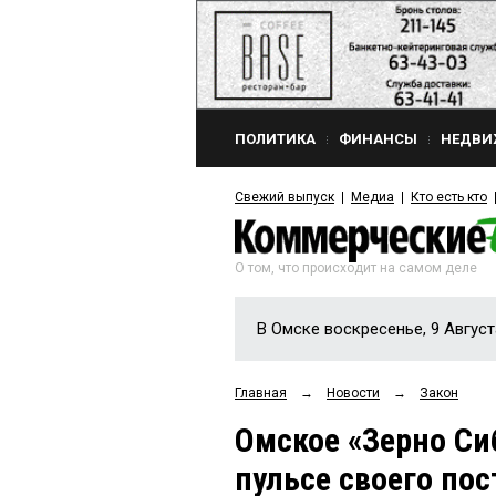
ПОЛИТИКА
ФИНАНСЫ
НЕДВИ
Свежий выпуск
Медиа
Кто есть кто
О том, что происходит на самом деле
В Омске воскресенье, 9 Август
Главная
→
Новости
→
Закон
Омское «Зерно Си
пульсе своего по