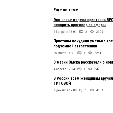
Еще по теме
Экс-главе отдела приставов ВЕС
оспорить приговор за аферы
24 апреля 16:01
2
2929
Приставы понудили умельца восс
подземной автостоянки
25 марта 16:01
1
2251
В мэрии Омска рассказали о нов
4 апреля 17:34
1
2478
В России трём женщинам вручили
ТИТОВОЙ
7 декабря 17:00
1
4354