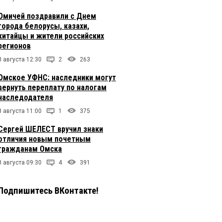
Омичей поздравили с Днем
города белорусы, казахи,
китайцы и жители российских
регионов
8 августа 12:30
2
263
Омское УФНС: наследники могут
вернуть переплату по налогам
наследодателя
8 августа 11:00
1
375
Сергей ШЕЛЕСТ вручил знаки
отличия новым почетным
гражданам Омска
8 августа 09:30
4
391
Подпишитесь ВКонтакте!