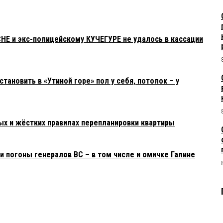
НЕ и экс-полицейскому КУЧЕГУРЕ не удалось в кассации
тановить в «Утиной горе» пол у себя, потолок – у
ых и жёстких правилах перепланировки квартиры
 погоны генералов ВС – в том числе и омичке Галине