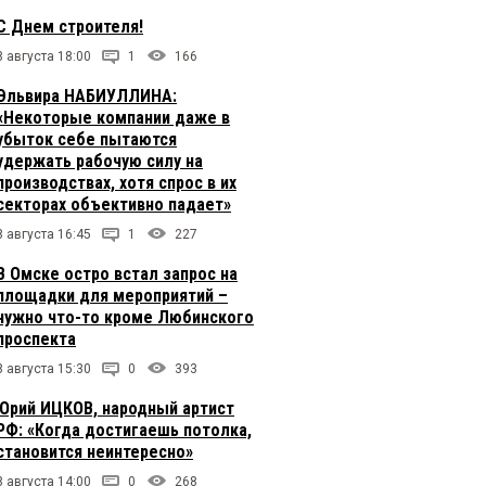
С Днем строителя!
8 августа 18:00
1
166
Эльвира НАБИУЛЛИНА:
«Некоторые компании даже в
убыток себе пытаются
удержать рабочую силу на
производствах, хотя спрос в их
секторах объективно падает»
8 августа 16:45
1
227
В Омске остро встал запрос на
площадки для мероприятий –
нужно что-то кроме Любинского
проспекта
8 августа 15:30
0
393
Юрий ИЦКОВ, народный артист
РФ: «Когда достигаешь потолка,
становится неинтересно»
8 августа 14:00
0
268