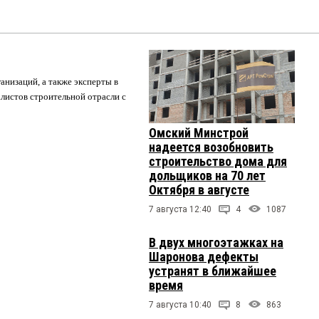
анизаций, а также эксперты в
листов строительной отрасли с
Омский Минстрой
надеется возобновить
строительство дома для
дольщиков на 70 лет
Октября в августе
7 августа 12:40
4
1087
В двух многоэтажках на
Шаронова дефекты
устранят в ближайшее
время
7 августа 10:40
8
863