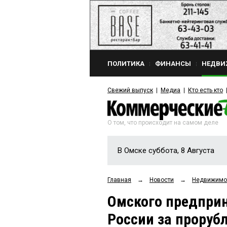
ПОЛИТИКА
ФИНАНСЫ
НЕДВИ
Свежий выпуск
Медиа
Кто есть кто
О том, что происходит на самом деле
В Омске суббота, 8 Августа
Главная
→
Новости
→
Недвижимо
Омского предприн
России за проруб