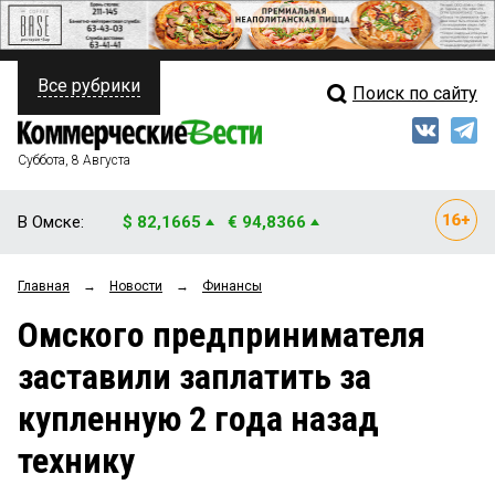
Все рубрики
Поиск по сайту
ПОЛИТИКА
Свежий выпуск
Медиа
ФИНАНСЫ
Суббота, 8 Августа
Кто есть кто
НЕДВИЖИМОСТЬ
В Омске:
$ 82,1665
€ 94,8366
Интервью
БИЗНЕС
Главная
→
Новости
→
Финансы
Мнения
ОБЩЕСТВО
Омского предпринимателя
Рейтинги
ЗАКОН
заставили заплатить за
Блоги
НОВОСТИ КОМПАНИЙ
купленную 2 года назад
Архив
ПРОИСШЕСТВИЯ
технику