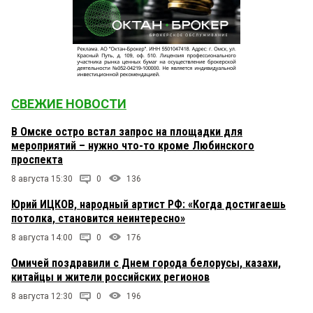
СВЕЖИЕ НОВОСТИ
В Омске остро встал запрос на площадки для
мероприятий – нужно что-то кроме Любинского
проспекта
8 августа 15:30
0
136
Юрий ИЦКОВ, народный артист РФ: «Когда достигаешь
потолка, становится неинтересно»
8 августа 14:00
0
176
Омичей поздравили с Днем города белорусы, казахи,
китайцы и жители российских регионов
8 августа 12:30
0
196