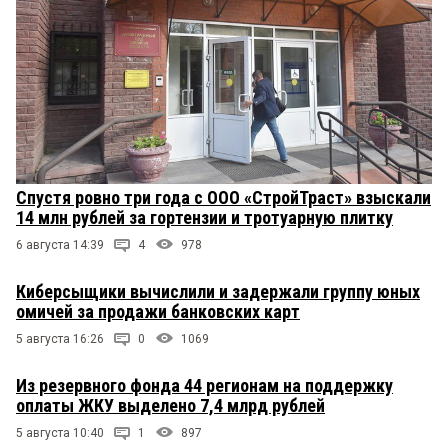
Спустя ровно три года с ООО «СтройТраст» взыскали
14 млн рублей за гортензии и тротуарную плитку
6 августа 14:39
4
978
Киберсыщики вычислили и задержали группу юных
омичей за продажи банковских карт
5 августа 16:26
0
1069
Из резервного фонда 44 регионам на поддержку
оплаты ЖКУ выделено 7,4 млрд рублей
5 августа 10:40
1
897