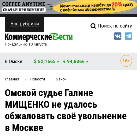
Все рубрики
Поиск по сайту
ПОЛИТИКА
Свежий выпуск
Медиа
ФИНАНСЫ
Понедельник, 10 Августа
Кто есть кто
НЕДВИЖИМОСТЬ
В Омске:
$ 82,1665
€ 94,8366
Интервью
БИЗНЕС
Главная
→
Новости
→
Закон
Мнения
ОБЩЕСТВО
Омской судье Галине
Рейтинги
ЗАКОН
МИЩЕНКО не удалось
Блоги
НОВОСТИ КОМПАНИЙ
обжаловать своё увольнение
Архив
ПРОИСШЕСТВИЯ
в Москве