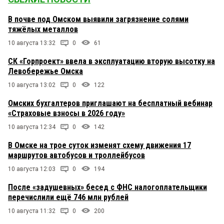
В почве под Омском выявили загрязнение солями
тяжёлых металлов
10 августа 13:32
0
61
СК «Горпроект» ввела в эксплуатацию вторую высотку на
Левобережье Омска
10 августа 13:02
0
122
Омских бухгалтеров приглашают на бесплатный вебинар
«Страховые взносы в 2026 году»
10 августа 12:34
0
142
В Омске на трое суток изменят схему движения 17
маршрутов автобусов и троллейбусов
10 августа 12:03
0
194
После «задушевных» бесед с ФНС налогоплательщики
перечислили ещё 746 млн рублей
10 августа 11:32
0
200