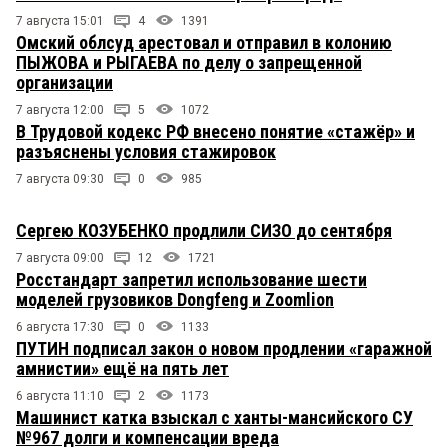
7 августа 15:01
4
1391
Омский облсуд арестовал и отправил в колонию
ПЫЖОВА и РЫГАЕВА по делу о запрещенной
организации
7 августа 12:00
5
1072
В Трудовой кодекс РФ внесено понятие «стажёр» и
разъяснены условия стажировок
7 августа 09:30
0
985
Сергею КОЗУБЕНКО продлили СИЗО до сентября
7 августа 09:00
12
1721
Росстандарт запретил использование шести
моделей грузовиков Dongfeng и Zoomlion
6 августа 17:30
0
1133
ПУТИН подписал закон о новом продлении «гаражной
амнистии» ещё на пять лет
6 августа 11:10
2
1173
Машинист катка взыскал с ханты-мансийского СУ
№967 долги и компенсации вреда