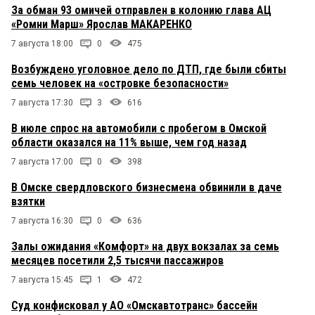
За обман 93 омичей отправлен в колонию глава АЦ
«Ромни Марш» Ярослав МАКАРЕНКО
7 августа 18:00
0
475
Возбуждено уголовное дело по ДТП, где были сбиты
семь человек на «островке безопасности»
7 августа 17:30
3
616
В июле спрос на автомобили с пробегом в Омской
области оказался на 11% выше, чем год назад
7 августа 17:00
0
398
В Омске свердловского бизнесмена обвинили в даче
взятки
7 августа 16:30
0
636
Залы ожидания «Комфорт» на двух вокзалах за семь
месяцев посетили 2,5 тысячи пассажиров
7 августа 15:45
1
472
Суд конфисковал у АО «Омскавтотранс» бассейн