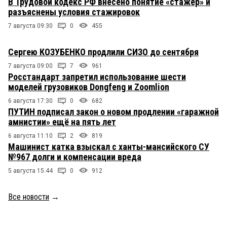
В Трудовой кодекс РФ внесено понятие «стажёр» и
разъяснены условия стажировок
7 августа 09:30
0
455
Сергею КОЗУБЕНКО продлили СИЗО до сентября
7 августа 09:00
7
961
Росстандарт запретил использование шести
моделей грузовиков Dongfeng и Zoomlion
6 августа 17:30
0
682
ПУТИН подписал закон о новом продлении «гаражной
амнистии» ещё на пять лет
6 августа 11:10
2
819
Машинист катка взыскал с ханты-мансийского СУ
№967 долги и компенсации вреда
5 августа 15:44
0
912
Все новости
→