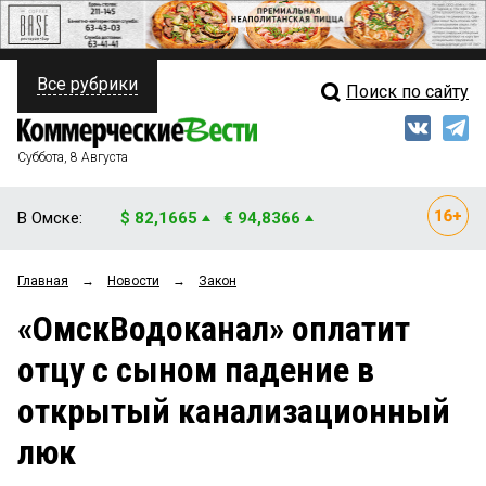
Все рубрики
Поиск по сайту
ПОЛИТИКА
Свежий выпуск
Медиа
ФИНАНСЫ
Суббота, 8 Августа
Кто есть кто
НЕДВИЖИМОСТЬ
В Омске:
$ 82,1665
€ 94,8366
Интервью
БИЗНЕС
Главная
→
Новости
→
Закон
Мнения
ОБЩЕСТВО
«ОмскВодоканал» оплатит
Рейтинги
ЗАКОН
отцу с сыном падение в
Блоги
НОВОСТИ КОМПАНИЙ
открытый канализационный
Архив
ПРОИСШЕСТВИЯ
люк