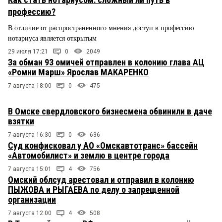
профессию?
В отличие от распространенного мнения доступ в профессию
нотариуса является открытым
29 июля 17:21
0
2049
За обман 93 омичей отправлен в колонию глава АЦ
«Ромни Марш» Ярослав МАКАРЕНКО
7 августа 18:00
0
475
В Омске свердловского бизнесмена обвинили в даче
взятки
7 августа 16:30
0
636
Суд конфисковал у АО «Омскавтотранс» бассейн
«Автомобилист» и землю в центре города
7 августа 15:01
4
756
Омский облсуд арестовал и отправил в колонию
ПЫЖОВА и РЫГАЕВА по делу о запрещенной
организации
7 августа 12:00
4
508