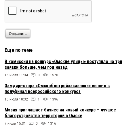
Отправить
Еще по теме
В комиссии на конкурс «Омские улицы» поступило на три
заявки больше, чем год назад
16 июля 11:34
0
1570
Замдиректора «Омскоблстройзаказчика» вышел в
полуфинал всероссийского конкурса
15 июля 10:32
1
1396
Мэрия приглашает бизнес на новый конкурс – лучшее
благоустройство территорий в Омске
7 июля 15:31
0
1316