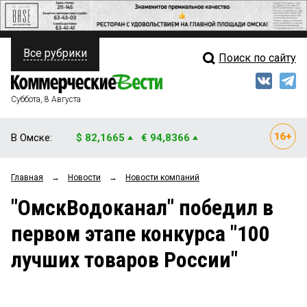
Все рубрики
Поиск по сайту
ПОЛИТИКА
Свежий выпуск
Медиа
ФИНАНСЫ
Суббота, 8 Августа
Кто есть кто
НЕДВИЖИМОСТЬ
В Омске:
$ 82,1665
€ 94,8366
Интервью
БИЗНЕС
Главная
→
Новости
→
Новости компаний
Мнения
ОБЩЕСТВО
"ОмскВодоканал" победил в
Рейтинги
ЗАКОН
первом этапе конкурса "100
Блоги
НОВОСТИ КОМПАНИЙ
лучших товаров России"
Архив
ПРОИСШЕСТВИЯ