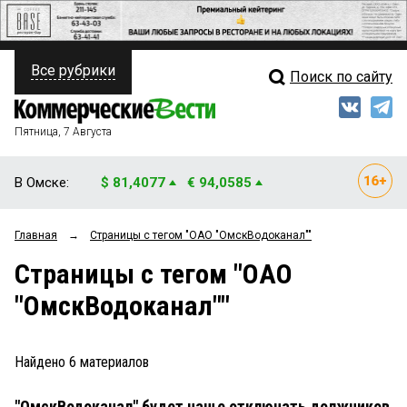
Все рубрики
Поиск по сайту
ПОЛИТИКА
Свежий выпуск
Медиа
ФИНАНСЫ
Пятница, 7 Августа
Кто есть кто
НЕДВИЖИМОСТЬ
В Омске:
$ 81,4077
€ 94,0585
Интервью
БИЗНЕС
Главная
→
Страницы c тегом "ОАО "ОмскВодоканал""
Мнения
ОБЩЕСТВО
Страницы c тегом "ОАО
Рейтинги
ЗАКОН
"ОмскВодоканал""
Блоги
НОВОСТИ КОМПАНИЙ
Архив
Найдено
6
материалов
ПРОИСШЕСТВИЯ
"ОмскВодоканал" будет чаще отключать должников
СТИЛЬ ЖИЗНИ