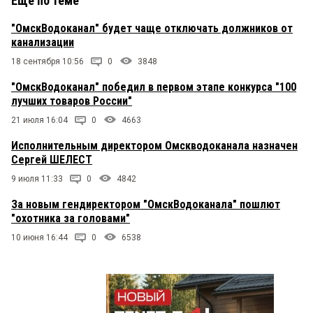
Еще по теме
"ОмскВодоканал" будет чаще отключать должников от
канализации
18 сентября 10:56
0
3848
"ОмскВодоканал" победил в первом этапе конкурса "100
лучших товаров России"
21 июля 16:04
0
4663
Исполнительным директором Омскводоканала назначен
Сергей ШЕЛЕСТ
9 июля 11:33
0
4842
За новым гендиректором "ОмскВодоканала" пошлют
"охотника за головами"
10 июня 16:44
0
6538