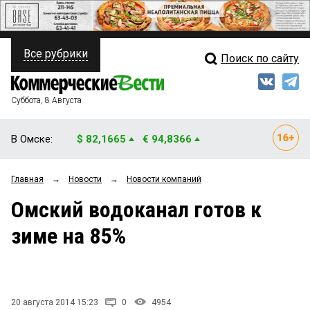
Все рубрики
Поиск по сайту
ПОЛИТИКА
Свежий выпуск
Медиа
ФИНАНСЫ
Суббота, 8 Августа
Кто есть кто
НЕДВИЖИМОСТЬ
В Омске:
$ 82,1665
€ 94,8366
Интервью
БИЗНЕС
Главная
→
Новости
→
Новости компаний
Мнения
ОБЩЕСТВО
Омский водоканал готов к
Рейтинги
ЗАКОН
зиме на 85%
Блоги
НОВОСТИ КОМПАНИЙ
Архив
ПРОИСШЕСТВИЯ
20 августа 2014 15:23
0
4954