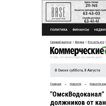
ПОЛИТИКА
ФИНАНСЫ
НЕДВИ
Свежий выпуск
Медиа
Кто есть кто
О том, что происходит на самом деле
В Омске суббота, 8 Августа
Главная
→
Новости
→
Новости ко
"ОмскВодоканал" 
должников от ка