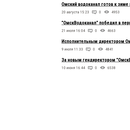
Омский водоканал готов к зиме 
20 августа 15:23
0
4953
"ОмскВодоканал" победил в перв
21 июля 16:04
0
4663
Исполнительным директором Ом
9 июля 11:33
0
4841
За новым гендиректором "ОмскВ
10 июня 16:44
0
6538