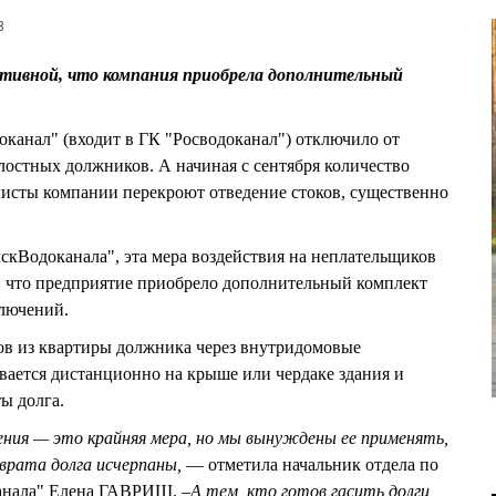
8
ктивной, что компания приобрела дополнительный
канал" (входит в ГК "Росводоканал") отключило от
злостных должников. А начиная с сентября количество
листы компании перекроют отведение стоков, существенно
скВодоканала", эта мера воздействия на неплательщиков
, что предприятие приобрело дополнительный комплект
ключений.
ов из квартиры должника через внутридомовые
вается дистанционно на крыше или чердаке здания и
ы долга.
ения — это крайняя мера, но мы вынуждены ее применять,
зврата долга исчерпаны,
— отметила начальник отдела по
анала" Елена ГАВРИШ. –
А тем, кто готов гасить долги,