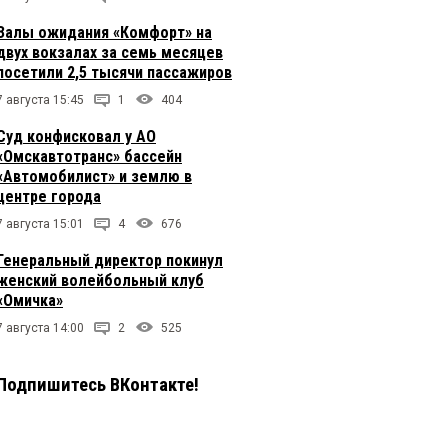
Залы ожидания «Комфорт» на
двух вокзалах за семь месяцев
посетили 2,5 тысячи пассажиров
7 августа 15:45
1
404
Суд конфисковал у АО
«Омскавтотранс» бассейн
«Автомобилист» и землю в
центре города
7 августа 15:01
4
676
Генеральный директор покинул
женский волейбольный клуб
«Омичка»
7 августа 14:00
2
525
Подпишитесь ВКонтакте!