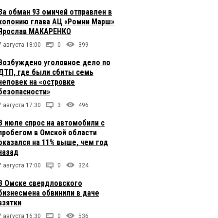
За обман 93 омичей отправлен в
колонию глава АЦ «Ромни Марш»
Ярослав МАКАРЕНКО
7 августа 18:00
0
399
Возбуждено уголовное дело по
ДТП, где были сбиты семь
человек на «островке
безопасности»
7 августа 17:30
3
496
В июле спрос на автомобили с
пробегом в Омской области
оказался на 11% выше, чем год
назад
7 августа 17:00
0
324
В Омске свердловского
бизнесмена обвинили в даче
взятки
7 августа 16:30
0
536