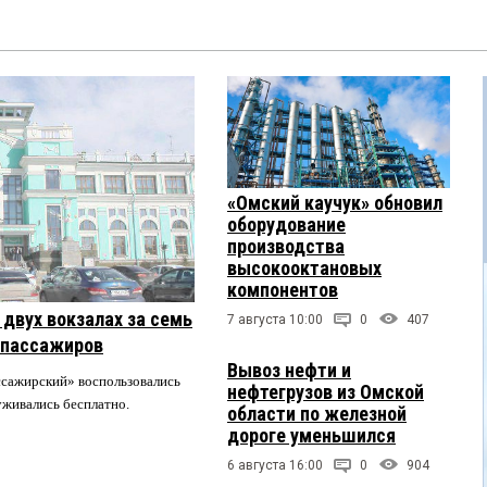
«Омский каучук» обновил
оборудование
производства
высокооктановых
компонентов
двух вокзалах за семь
7 августа 10:00
0
407
 пассажиров
Вывоз нефти и
ссажирский» воспользовались
нефтегрузов из Омской
луживались бесплатно.
области по железной
дороге уменьшился
6 августа 16:00
0
904