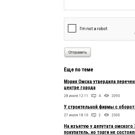
Отправить
Еще по теме
Мэрия Омска утвердила перечен
центре города
28 июля 12:11
4
2093
У строительной фирмы с оборот
27 июля 18:10
2
2305
На изъятую у депутата омского
покупатель, но торги не состоял