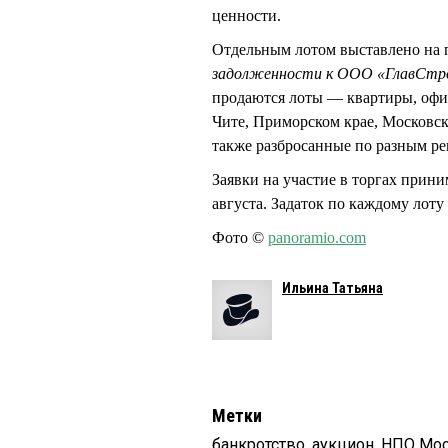
ценности.
Отдельным лотом выставлено на
задолженности к ООО «ГлавСт
продаются лоты — квартиры, офи
Чите, Приморском крае, Московск
также разбросанные по разным ре
Заявки на участие в торгах прини
августа. Задаток по каждому лоту
Фото ©
panoramio.com
Ильина Татьяна
Метки
банкротство
,
аукцион
,
НПО Мос