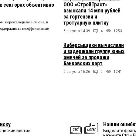
ООО «СтройТраст»
их секторах объективно
взыскали 14 млн рублей
за гортензии и
тротуарную плитку
м, переохладилась ли она, в
 поддерживать неэффективные
6 августа 14:39
4
1253
Киберсыщики вычислили
и задержали группу юных
омичей за продажи
банковских карт
5 августа 16:26
0
1241
иску
Нашли ошибк
рческие вести»
Выделите фрагм
нажмите Ctrl + E