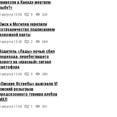
привезли в Канаду мертвую
рыбу?»
9 августа 15:00
0
326
Омск и Могилев укрепили
сотрудничество подписанием
дорожной карты
9 августа 13:30
2
284
Водитель «Лады» ночью сбил
пешехода, перебегавшего
дорогу на «красный» сигнал
светофора
9 августа 12:00
0
280
«Омские Ястребы» выиграли VI
омский розыгрыш
предсезонного турнира клубов
МХЛ
9 августа 11:00
1
301