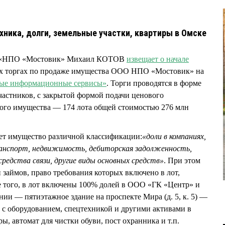
хника, долги, земельные участки, квартиры в Омске
.
 «НПО «Мостовик» Михаил КОТОВ
извещает о начале
ых торгах по продаже имущества ООО НПО «Мостовик» на
вые информационные сервисы»
. Торги проводятся в форме
участников, с закрытой формой подачи ценового
мого имущества — 174 лота общей стоимостью 276 млн
ет имущество различной классификации:
«доли в компаниях,
анспорт, недвижимость, дебиторская задолженность,
средства связи, другие виды основных средств»
. При этом
 займов, право требования которых включено в лот,
е того, в лот включены 100% долей в ООО «ГК «Центр» и
и — пятиэтажное здание на проспекте Мира (д. 5, к. 5) —
 с оборудованием, спецтехникой и другими активами в
ы, автомат для чистки обуви, пост охранника и т.п.