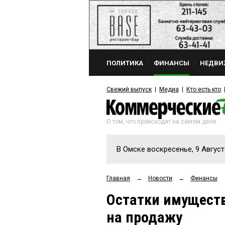
ПОЛИТИКА
ФИНАНСЫ
НЕДВИ
Свежий выпуск
Медиа
Кто есть кто
О том, что происходит на самом деле
В Омске воскресенье, 9 Август
Главная
→
Новости
→
Финансы
Остатки имущест
на продажу