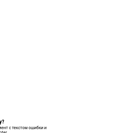
у?
ент с текстом ошибки и
nter.