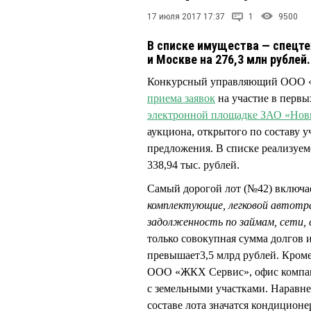
17 июля 2017 17:37
1
9500
В списке имущества — спецте
и Москве на 276,3 млн рублей
Конкурсный управляющий ООО
приема заявок
на участие в перв
электронной площадке ЗАО «Но
аукциона, открытого по составу 
предложения. В списке реализуе
338,94 тыс. рублей.
Самый дорогой лот (№42) включа
комплектующие, легковой автотр
задолженность по займам, сети, 
только совокупная сумма долгов и
превышает3,5 млрд рублей. Кром
ООО «ЖКХ Сервис», офис компани
с земельными участками. Наравне
составе лота значатся кондиционер