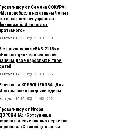
Провал-шоу от Семена СОКУРА:
«Мы приобрели негативный опыт
того, как нельзя управлять
франшизой. И пошли от
противного»
9 августа 18:00
0
203
В столкновении «ВАЗ-2115» и
«Нивы» один человек погиб,
ранены двое взрослых и трое
детей
9 августа 17:15
0
205
Елизавета КРИВОЩЕКОВА: Для
Москвы все праздники едины
9 августа 16:30
1
212
Провал-шоу от Игоря
ДОРОХИНА: «Сотрудница
аэропорта совершенно серьезно
спросила: «С какой целью вы