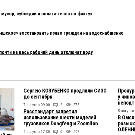
усор, субсидии и оплата тепла по факту»
ышское» восстановить право граждан на водоснабжение
почти на весь рабочий день отключат воду
Сергею КОЗУБЕНКО продлили СИЗО
Прокур
до сентября
у чино
непод
7 августа 09:00
2
275
Росстандарт запретил
5 августа
использование шести моделей
В Омск
грузовиков Dongfeng и Zoomlion
розыск
ОЛЕНН
6 августа 17:30
0
407