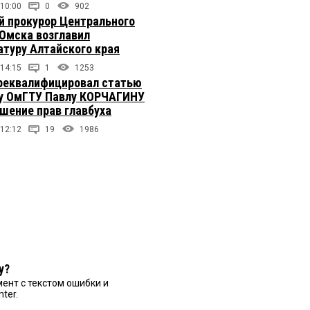
 10:00
0
902
 прокурор Центрального
 Омска возглавил
атуру Алтайского края
 14:15
1
1253
реквалифицировал статью
у ОмГТУ Павлу КОРЧАГИНУ
ушение прав главбуха
 12:12
19
1986
у?
ент с текстом ошибки и
nter.