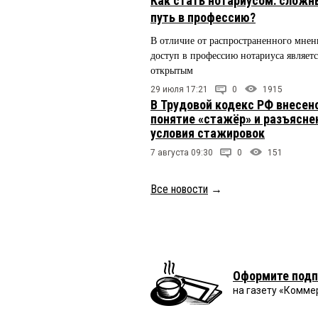
Как стать нотариусом: сложн
путь в профессию?
В отличие от распространенного мнен
доступ в профессию нотариуса являетс
открытым
29 июля 17:21
0
1915
В Трудовой кодекс РФ внесен
понятие «стажёр» и разъясн
условия стажировок
7 августа 09:30
0
151
Все новости
→
Оформите подп
на газету «Комме