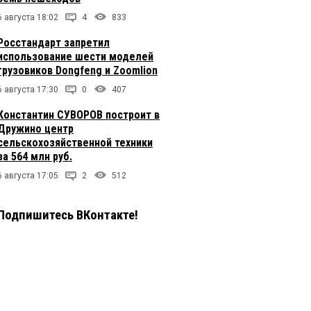
6 августа 18:02
4
833
Росстандарт запретил
использование шести моделей
грузовиков Dongfeng и Zoomlion
6 августа 17:30
0
407
Константин СУВОРОВ построит в
Дружино центр
сельскохозяйственной техники
за 564 млн руб.
6 августа 17:05
2
512
Подпишитесь ВКонтакте!