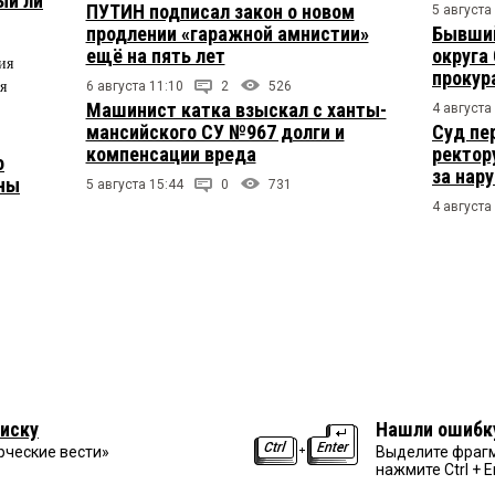
ый ли
ПУТИН подписал закон о новом
5 августа
продлении «гаражной амнистии»
Бывший
ещё на пять лет
округа
ия
прокур
я
6 августа 11:10
2
526
Машинист катка взыскал с ханты-
4 августа
мансийского СУ №967 долги и
Суд пе
компенсации вреда
ректор
о
за нар
ены
5 августа 15:44
0
731
4 августа
иску
Нашли ошибк
рческие вести»
Выделите фрагм
нажмите Ctrl + E