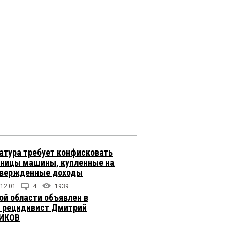
атура требует конфисковать
вницы машины, купленные на
твержденные доходы
 12:01
4
1939
ой области объявлен в
 рецидивист Дмитрий
ИКОВ