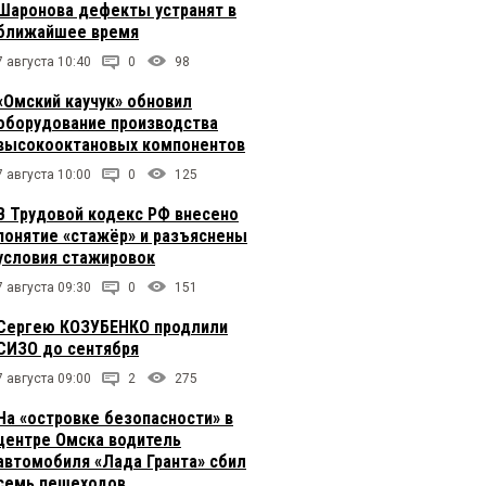
Шаронова дефекты устранят в
ближайшее время
7 августа 10:40
0
98
«Омский каучук» обновил
оборудование производства
высокооктановых компонентов
7 августа 10:00
0
125
В Трудовой кодекс РФ внесено
понятие «стажёр» и разъяснены
условия стажировок
7 августа 09:30
0
151
Сергею КОЗУБЕНКО продлили
СИЗО до сентября
7 августа 09:00
2
275
На «островке безопасности» в
центре Омска водитель
автомобиля «Лада Гранта» сбил
семь пешеходов