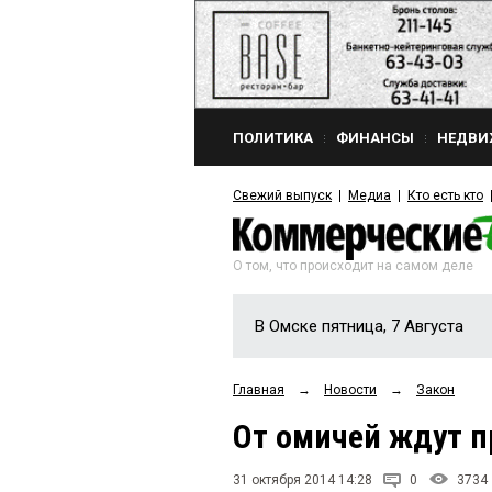
ПОЛИТИКА
ФИНАНСЫ
НЕДВИ
Свежий выпуск
Медиа
Кто есть кто
О том, что происходит на самом деле
В Омске пятница, 7 Августа
Главная
→
Новости
→
Закон
От омичей ждут 
31 октября 2014 14:28
0
3734