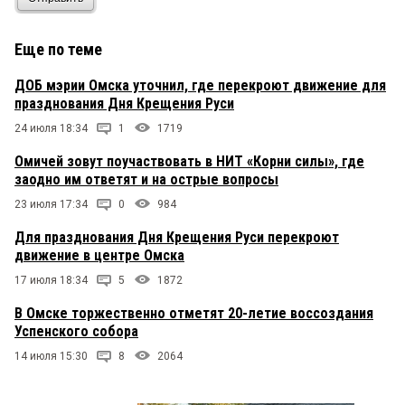
Еще по теме
ДОБ мэрии Омска уточнил, где перекроют движение для
празднования Дня Крещения Руси
24 июля 18:34
1
1719
Омичей зовут поучаствовать в НИТ «Корни силы», где
заодно им ответят и на острые вопросы
23 июля 17:34
0
984
Для празднования Дня Крещения Руси перекроют
движение в центре Омска
17 июля 18:34
5
1872
В Омске торжественно отметят 20-летие воссоздания
Успенского собора
14 июля 15:30
8
2064