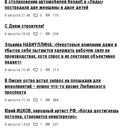
В столкновении автомобилей Renault и «Лады»
пострадали две женщины и двое детей
8 августа 21:48
0
170
С Днем строителя!
8 августа 18:00
1
238
Эльвира НАБИУЛЛИНА: «Некоторые компании даже в
убыток себе пытаются удержать рабочую силу на
производствах, хотя спрос в их секторах объективно
падает»
8 августа 16:45
2
314
В Омске остро встал запрос на площадки для
мероприятий – нужно что-то кроме Любинского
проспекта
8 августа 15:30
1
488
Юрий ИЦКОВ, народный артист РФ: «Когда достигаешь
потолка, становится неинтересно»
8 августа 14:00
1
337