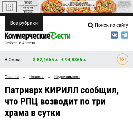
Все рубрики
Поиск по сайту
ПОЛИТИКА
Свежий выпуск
Медиа
ФИНАНСЫ
Суббота, 8 Августа
Кто есть кто
НЕДВИЖИМОСТЬ
В Омске:
$ 82,1665
€ 94,8366
Интервью
БИЗНЕС
Главная
→
Новости
→
Недвижимость
Мнения
ОБЩЕСТВО
Патриарх КИРИЛЛ сообщил,
Рейтинги
ЗАКОН
что РПЦ возводит по три
Блоги
НОВОСТИ КОМПАНИЙ
храма в сутки
Архив
ПРОИСШЕСТВИЯ