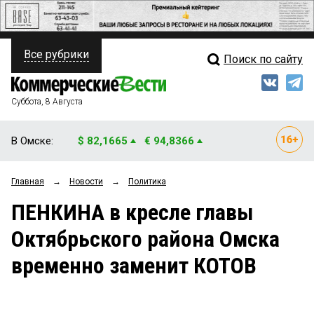
Все рубрики
Поиск по сайту
ПОЛИТИКА
Свежий выпуск
Медиа
ФИНАНСЫ
Суббота, 8 Августа
Кто есть кто
НЕДВИЖИМОСТЬ
В Омске:
$ 82,1665
€ 94,8366
Интервью
БИЗНЕС
Главная
→
Новости
→
Политика
Мнения
ОБЩЕСТВО
ПЕНКИНА в кресле главы
Рейтинги
ЗАКОН
Октябрьского района Омска
Блоги
НОВОСТИ КОМПАНИЙ
временно заменит КОТОВ
Архив
ПРОИСШЕСТВИЯ