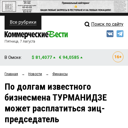
Все рубрики
Поиск по сайту
ПОЛИТИКА
Свежий выпуск
Медиа
ФИНАНСЫ
Пятница, 7 Августа
Кто есть кто
НЕДВИЖИМОСТЬ
В Омске:
$ 81,4077
€ 94,0585
Интервью
БИЗНЕС
Главная
→
Новости
→
Финансы
Мнения
ОБЩЕСТВО
По долгам известного
Рейтинги
ЗАКОН
бизнесмена ТУРМАНИДЗЕ
Блоги
НОВОСТИ КОМПАНИЙ
может расплатиться зиц-
Архив
ПРОИСШЕСТВИЯ
председатель