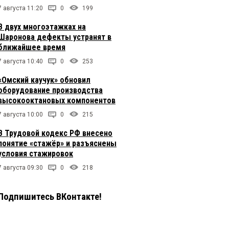
7 августа 11:20
0
199
В двух многоэтажках на
Шаронова дефекты устранят в
ближайшее время
7 августа 10:40
0
253
«Омский каучук» обновил
оборудование производства
высокооктановых компонентов
7 августа 10:00
0
215
В Трудовой кодекс РФ внесено
понятие «стажёр» и разъяснены
условия стажировок
7 августа 09:30
0
218
Подпишитесь ВКонтакте!