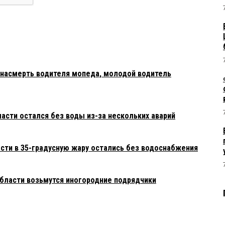
л насмерть водителя мопеда, молодой водитель
асти остался без воды из-за нескольких аварий
сти в 35-градусную жару остались без водоснабжения
области возьмутся иногородние подрядчики