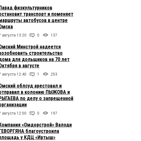
Парад физкультурников
остановит транспорт и поменяет
маршруты автобусов в центре
Омска
7 августа 13:20
0
137
Омский Минстрой надеется
возобновить строительство
дома для дольщиков на 70 лет
Октября в августе
7 августа 12:40
1
253
Омский облсуд арестовал и
отправил в колонию ПЫЖОВА и
РЫГАЕВА по делу о запрещенной
организации
7 августа 12:00
0
197
Компания «Омдорстрой» Валоди
ГЕВОРГЯНА благоустроила
площадь у КДЦ «Иртыш»