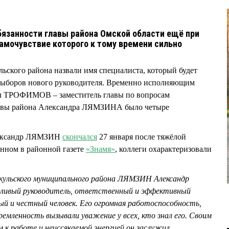
язанности главы района Омской области ещё при
самочувствие которого к тому времени сильно
ьского района назвали имя специалиста, который будет
 выборов нового руководителя. Временно исполняющим
ел ТРОФИМОВ – заместитель главы по вопросам
главы района Александра ЛЯМЗИНА было четыре
лександр ЛЯМЗИН
скончался
27 января после тяжёлой
анном в районной газете
«Знамя»
, коллеги охарактеризовали
ькульского муниципального района ЛЯМЗИН Александр
тливый руководитель, ответственный и эффективный
ый и честный человек. Его огромная работоспособность,
емленность вызывали уважение у всех, кто знал его. Своим
к работе и неиссякаемой энергией он заслужил