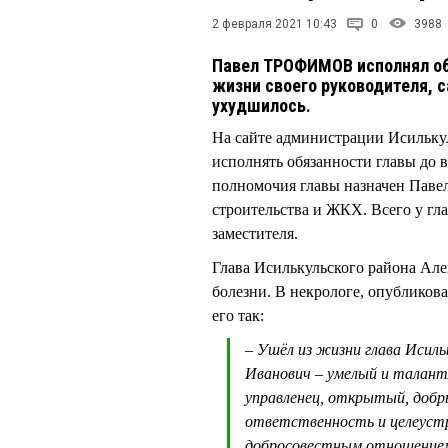
2 февраля 2021 10:43
0
3988
Павел ТРОФИМОВ исполнял об
жизни своего руководителя, 
ухудшилось.
На сайте администрации Исилькул
исполнять обязанности главы до
полномочия главы назначен Пав
строительства и ЖКХ. Всего у 
заместителя.
Глава Исилькульского района А
болезни. В некрологе, опубликов
его так:
– Ушёл из жизни глава Исил
Иванович – умелый и талан
управленец, открытый, добр
ответственность и целеустр
добросовестным отношением 