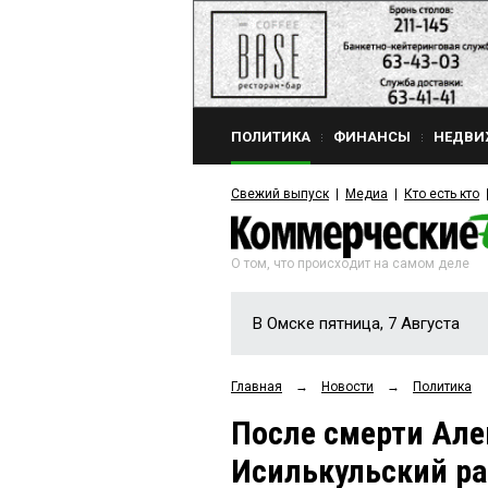
ПОЛИТИКА
ФИНАНСЫ
НЕДВИ
Свежий выпуск
Медиа
Кто есть кто
О том, что происходит на самом деле
В Омске пятница, 7 Августа
Главная
→
Новости
→
Политика
После смерти Ал
Исилькульский ра