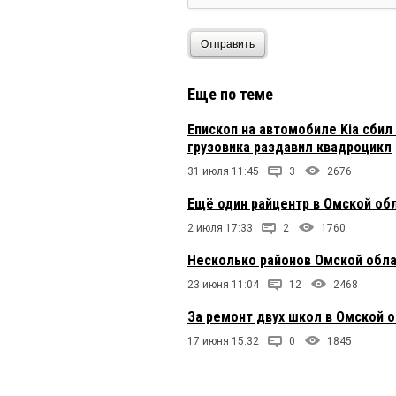
Отправить
Еще по теме
Епископ на автомобиле Kia сби
грузовика раздавил квадроцикл
31 июля 11:45
3
2676
Ещё один райцентр в Омской обл
2 июля 17:33
2
1760
Несколько районов Омской обла
23 июня 11:04
12
2468
За ремонт двух школ в Омской 
17 июня 15:32
0
1845